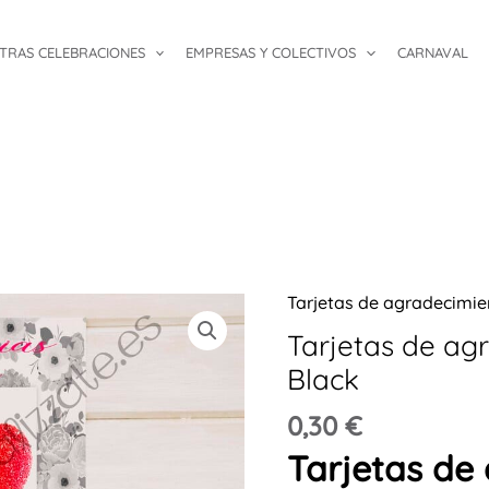
TRAS CELEBRACIONES
EMPRESAS Y COLECTIVOS
CARNAVAL
Tarjetas de agradecimi
Tarjetas
de
Tarjetas de ag
agradecimiento
Black
corazón
0,30
€
Black
Tarjetas de
cantidad