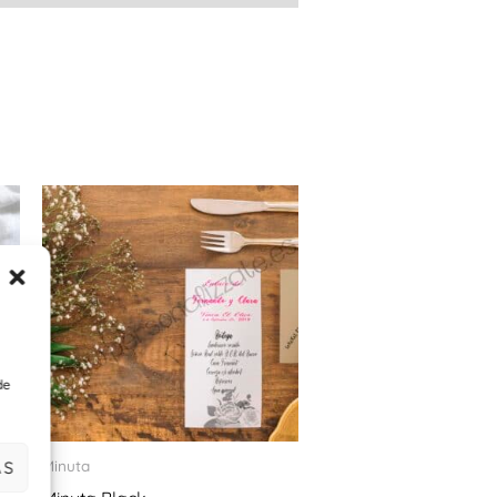
de
Minuta
AS