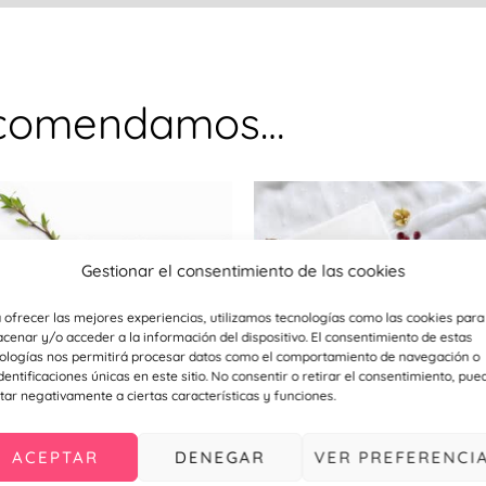
ecomendamos…
Este
ucto
producto
tiene
Gestionar el consentimiento de las cookies
ples
múltiples
ntes.
variantes.
 ofrecer las mejores experiencias, utilizamos tecnologías como las cookies para
cenar y/o acceder a la información del dispositivo. El consentimiento de estas
Las
ologías nos permitirá procesar datos como el comportamiento de navegación o
ones
opciones
identificaciones únicas en este sitio. No consentir o retirar el consentimiento, pue
tar negativamente a ciertas características y funciones.
se
en
pueden
rteles indicativos para eventos
Invitaciones de bodas
ACEPTAR
DENEGAR
VER PREFERENCI
r
elegir