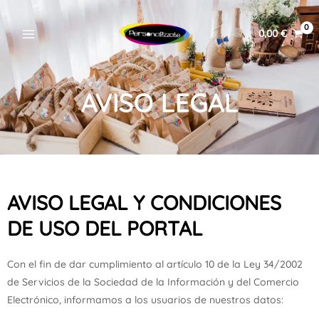
al
MENU
contenido
0,00
€
AVISO LEGAL
ERNAR
Ú
ERNAR
AVISO LEGAL Y CONDICIONES
DE USO DEL PORTAL
Ú
ERNAR
Con el fin de dar cumplimiento al artículo 10 de la Ley 34/2002
Ú
de Servicios de la Sociedad de la Información y del Comercio
ERNAR
Electrónico, informamos a los usuarios de nuestros datos: