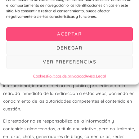
el comportamiento de navegación o las identificaciones únicas en este
Para más información, ver nuestra Política de Cookies.
[Enlace]
sitio. No consentir o retirar el consentimiento, puede afectar
negativamente a ciertas características y funciones.
5.- ENLACES (LINKS)
Desde el sitio web es posible que se redirija a contenidos de
ACEPTAR
terceras webs. Dado que desde el web no podemos controlar
siempre los contenidos introducidos por los terceros, Elena
DENEGAR
Daimiel Moreno no asume ningún tipo de responsabilidad
VER PREFERENCIAS
respecto a estos contenidos. En todo caso, el prestador
manifiesta que procederá a la retirada inmediata de cualquier
Cookies
Políticas de privacidad
Aviso Legal
contenido que pudiera contravenir la legislación nacional o
internacional, la moral o el orden público, procediendo a la
retirada inmediata de la redirección a estas webs, poniendo en
conocimiento de las autoridades competentes el contenido en
cuestión.
El prestador no se responsabiliza de la información y
contenidos almacenados, a título enunciativo, pero no limitante,
en foros, chats, generadores de blogs, comentarios, redes