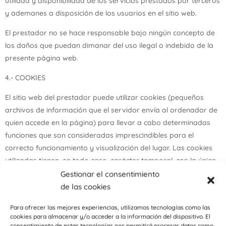
utilidad y disponibilidad de los servicios prestados por terceros
y ademanes a disposición de los usuarios en el sitio web.
El prestador no se hace responsable bajo ningún concepto de
los daños que puedan dimanar del uso ilegal o indebido de la
presente página web.
4.- COOKIES
El sitio web del prestador puede utilizar cookies (pequeños
archivos de información que el servidor envía al ordenador de
quien accede en la página) para llevar a cabo determinadas
funciones que son consideradas imprescindibles para el
correcto funcionamiento y visualización del lugar. Las cookies
utilizadas tienen, en todo caso, carácter temporal, con la única
finalidad de hacer más eficaz la navegación, y desaparecen al
Gestionar el consentimiento
acabar la sesión del usuario.
de las cookies
En ningún caso se utilizarán las cookies para recoger
Para ofrecer las mejores experiencias, utilizamos tecnologías como las
cookies para almacenar y/o acceder a la información del dispositivo. El
información de carácter personal.
consentimiento de estas tecnologías nos permitirá procesar datos como