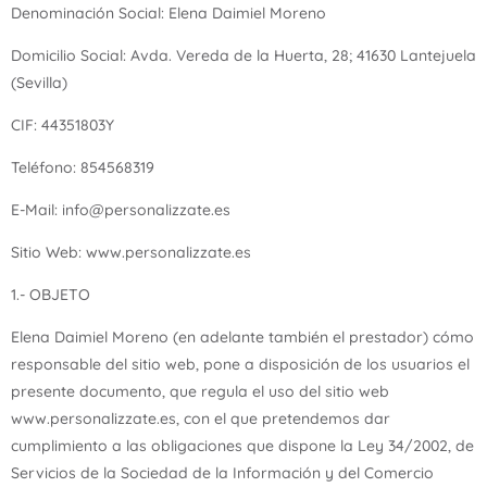
Denominación Social: Elena Daimiel Moreno
Ú
Domicilio Social: Avda. Vereda de la Huerta, 28; 41630 Lantejuela
(Sevilla)
CIF: 44351803Y
Teléfono: 854568319
E-Mail: info@personalizzate.es
ERNAR
Sitio Web: www.personalizzate.es
Ú
ERNAR
1.- OBJETO
Elena Daimiel Moreno (en adelante también el prestador) cómo
Ú
responsable del sitio web, pone a disposición de los usuarios el
ERNAR
presente documento, que regula el uso del sitio web
www.personalizzate.es, con el que pretendemos dar
Ú
cumplimiento a las obligaciones que dispone la Ley 34/2002, de
ERNAR
Servicios de la Sociedad de la Información y del Comercio