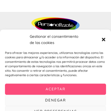
Ú
Gestionar el consentimiento
de las cookies
ERNAR
Para ofrecer las mejores experiencias, utilizamos tecnologías como las
cookies para almacenar y/o acceder a la información del dispositivo. El
Ú
consentimiento de estas tecnologías nos permitirá procesar datos como
ERNAR
el comportamiento de navegación o las identificaciones únicas en este
Productos
sitio. No consentir o retirar el consentimiento, puede afectar
negativamente a ciertas características y funciones.
Ú
Alquiler Fotomatón Para Bodas Y Eventos De Luz LED
ERNAR
Chapas personalizadas
ACEPTAR
Novedades
Ú
Lo más vendido
DENEGAR
ERNAR
Su cuenta