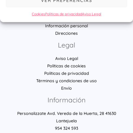
VER PREFERENCIAS
Ú
Mi cuenta
Cookies
Políticas de privacidad
Aviso Legal
Pedidos
Información personal
Direcciones
Legal
Aviso Legal
Políticas de cookies
Políticas de privacidad
Términos y condiciones de uso
Envío
Información
Personalizzate Avd. Vereda de la Huerta, 28 41630
Lantejuela
954 324 593