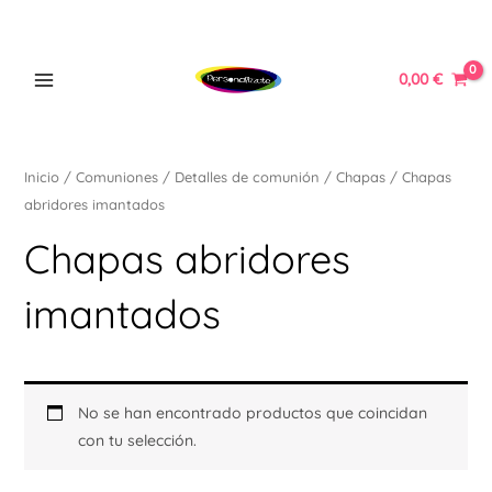
Ir
MAIN
al
MENU
contenido
0,00
€
Inicio
/
Comuniones
/
Detalles de comunión
/
Chapas
/ Chapas
abridores imantados
ERNAR
Chapas abridores
Ú
ERNAR
imantados
Ú
ERNAR
No se han encontrado productos que coincidan
Ú
con tu selección.
ERNAR