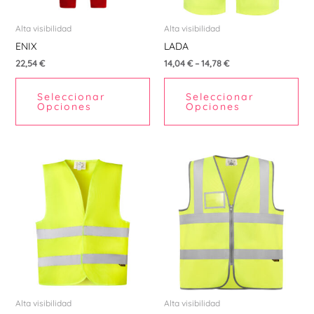
se
se
pueden
pu
Alta visibilidad
Alta visibilidad
elegir
ele
ENIX
LADA
en
en
22,54
€
14,04
€
–
14,78
€
la
la
Seleccionar
Seleccionar
página
pá
Opciones
Opciones
de
de
producto
pr
Este
Est
producto
pr
tiene
tie
múltiples
múl
variantes.
var
Las
La
opciones
opc
se
se
pueden
pu
Alta visibilidad
Alta visibilidad