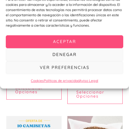
Este
Est
cookies para almacenar y/o acceder a la información del dispositivo. El
producto
pr
consentimiento de estas tecnologías nos permitirá procesar datos como
el comportamiento de navegación o las identificaciones únicas en este
tiene
tie
sitio. No consentir o retirar el consentimiento, puede afectar
múltiples
múl
negativamente a ciertas características y funciones.
variantes.
var
Las
La
ACEPTAR
opciones
opc
se
se
DENEGAR
pueden
pu
Alta visibilidad
Camisetas
Camisetas Personalizadas
elegir
ele
FORAN
VER PREFERENCIAS
para Empresas y Equipos
en
en
13,13
€
–
13,79
€
6,00
€
Cookies
Políticas de privacidad
Aviso Legal
la
la
Seleccionar
página
pá
Opciones
Seleccionar
de
de
Opciones
producto
pr