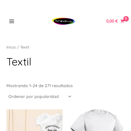
Ordenado
Ir
MAIN
por
popularidad
al
MENU
contenido
0,00
€
Inicio
/ Textil
ERNAR
Textil
Ú
ERNAR
Mostrando 1–24 de 271 resultados
Ú
ERNAR
Este
Est
Ú
producto
pr
ERNAR
tiene
tie