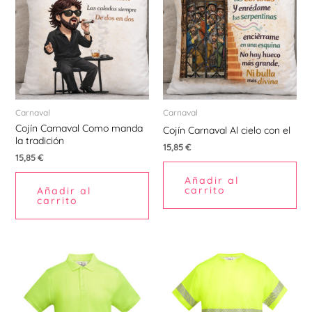
Carnaval
Carnaval
Cojín Carnaval Como manda
Cojín Carnaval Al cielo con el
la tradición
15,85
€
15,85
€
Añadir al
carrito
Añadir al
carrito
Este
Est
producto
pr
tiene
tie
múltiples
múl