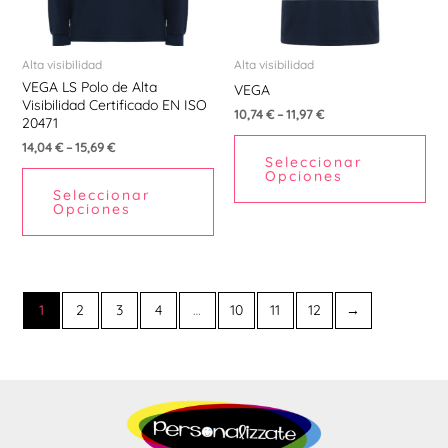
opciones
opc
se
se
pueden
pu
Alta visibilidad
Alta visibilidad
VEGA LS Polo de Alta
elegir
ele
VEGA
Visibilidad Certificado EN ISO
en
en
10,74
€
–
11,97
€
20471
la
la
14,04
€
–
15,69
€
Seleccionar
página
pá
Opciones
de
de
Seleccionar
Opciones
producto
pr
1
2
3
4
…
10
11
12
→