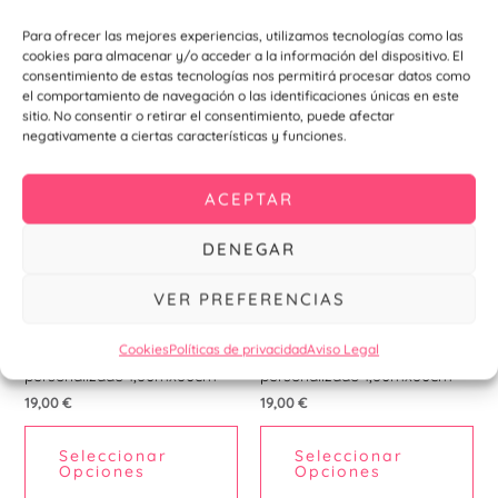
Seleccionar
Seleccionar
Opciones
Opciones
Para ofrecer las mejores experiencias, utilizamos tecnologías como las
cookies para almacenar y/o acceder a la información del dispositivo. El
consentimiento de estas tecnologías nos permitirá procesar datos como
el comportamiento de navegación o las identificaciones únicas en este
sitio. No consentir o retirar el consentimiento, puede afectar
negativamente a ciertas características y funciones.
ACEPTAR
DENEGAR
VER PREFERENCIAS
Comuniones
Comuniones
Cookies
Políticas de privacidad
Aviso Legal
Xbanner Comunión Citron
Xbanner Comunión Luna
personalizado 1,60mx60cm
personalizado 1,60mx60cm
19,00
€
19,00
€
Seleccionar
Seleccionar
Opciones
Opciones