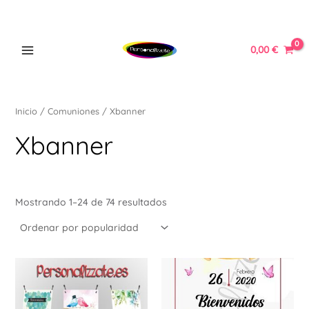
Ordenado
Ir
MAIN
por
popularidad
al
MENU
contenido
0,00
€
Inicio
/
Comuniones
/ Xbanner
ERNAR
Xbanner
Ú
ERNAR
Mostrando 1–24 de 74 resultados
Ú
ERNAR
Este
Ú
producto
ERNAR
tiene