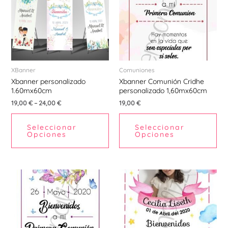
múltiples
Ú
variantes.
Las
opciones
se
pueden
XBanner
Comuniones
Xbanner personalizado
Xbanner Comunión Cridhe
elegir
1.60mx60cm
personalizado 1,60mx60cm
en
ERNAR
19,00
€
–
24,00
€
19,00
€
la
página
Ú
Seleccionar
Seleccionar
de
Opciones
Opciones
ERNAR
producto
Ú
ERNAR
Ú
ERNAR