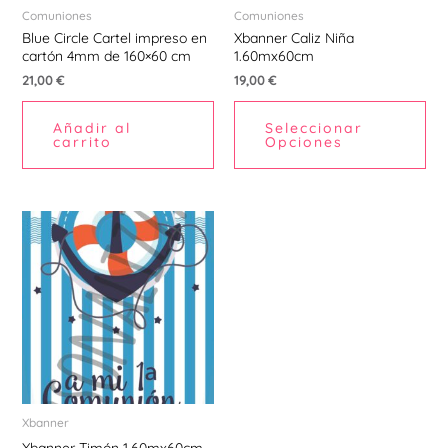
Comuniones
Comuniones
Blue Circle Cartel impreso en
Xbanner Caliz Niña
cartón 4mm de 160×60 cm
1.60mx60cm
21,00
€
19,00
€
Añadir al
Seleccionar
carrito
Opciones
Xbanner
Xbanner Timón 1.60mx60cm