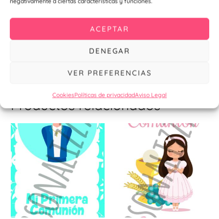
negativamente a ciertas características y funciones.
Este diseño es ideal para que vuestros invitados guarden
un bonito recuerdo de vuestro día especial.
ACEPTAR
Fabricado en lona fundida de 500g con impresión de alta
calidad UV.
DENEGAR
Incluye Soporte de fibra de vidrio y bolsa de transporte.
VER PREFERENCIAS
Cookies
Políticas de privacidad
Aviso Legal
Productos relacionados