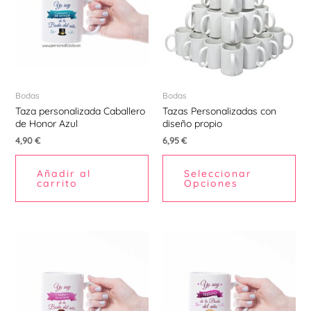
Ú
Bodas
Bodas
Taza personalizada Caballero
Tazas Personalizadas con
de Honor Azul
diseño propio
ERNAR
4,90
€
6,95
€
Ú
Añadir al
Seleccionar
carrito
Opciones
ERNAR
Ú
ERNAR
Ú
ERNAR