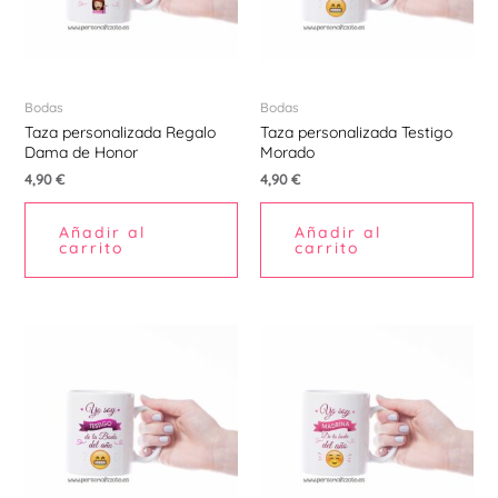
Ú
Bodas
Bodas
Taza personalizada Regalo
Taza personalizada Testigo
Dama de Honor
Morado
4,90
€
4,90
€
Añadir al
Añadir al
carrito
carrito