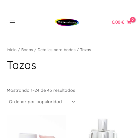
Ordenado
Ir
MAIN
por
popularidad
al
MENU
contenido
0,00
€
Inicio
/
Bodas
/
Detalles para bodas
/ Tazas
ERNAR
Tazas
Ú
ERNAR
Mostrando 1–24 de 45 resultados
Ú
ERNAR
Ú
ERNAR