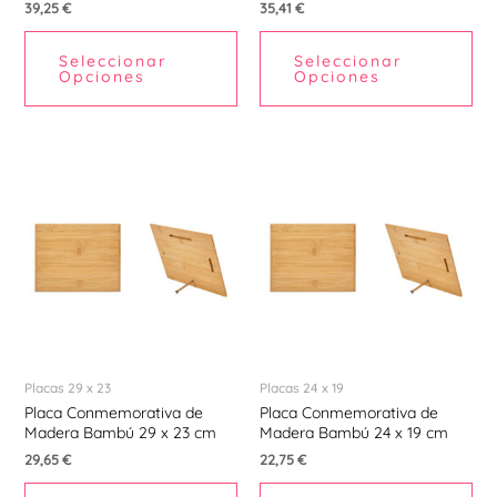
39,25
€
35,41
€
Ú
Seleccionar
Seleccionar
Opciones
Opciones
Placas 29 x 23
Placas 24 x 19
Placa Conmemorativa de
Placa Conmemorativa de
Madera Bambú 29 x 23 cm
Madera Bambú 24 x 19 cm
29,65
€
22,75
€