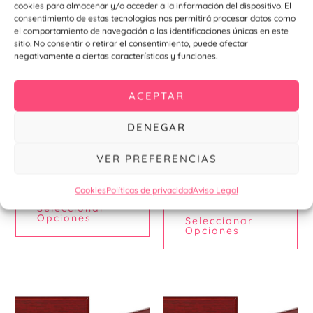
cookies para almacenar y/o acceder a la información del dispositivo. El
consentimiento de estas tecnologías nos permitirá procesar datos como
el comportamiento de navegación o las identificaciones únicas en este
sitio. No consentir o retirar el consentimiento, puede afectar
negativamente a ciertas características y funciones.
ACEPTAR
DENEGAR
Pizarra-Mármol
Placas 29 x 23
Placa Conmemorativa de
Placa Conmemorativa de
Pizarra 14 x 11 cm
Madera Super Luxe 29 x 23
VER PREFERENCIAS
cm
23,95
€
29,65
€
Cookies
Políticas de privacidad
Aviso Legal
Seleccionar
Opciones
Seleccionar
Opciones