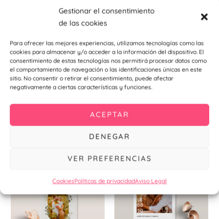
Gestionar el consentimiento
de las cookies
Para ofrecer las mejores experiencias, utilizamos tecnologías como las
cookies para almacenar y/o acceder a la información del dispositivo. El
consentimiento de estas tecnologías nos permitirá procesar datos como
el comportamiento de navegación o las identificaciones únicas en este
Invitaciones de bodas
Invitaciones de bodas
sitio. No consentir o retirar el consentimiento, puede afectar
Invitación de Boda Unione
Invitación de Boda Splendore
negativamente a ciertas características y funciones.
0,99
€
0,99
€
ACEPTAR
Añadir al
Añadir al
carrito
carrito
DENEGAR
VER PREFERENCIAS
Cookies
Políticas de privacidad
Aviso Legal