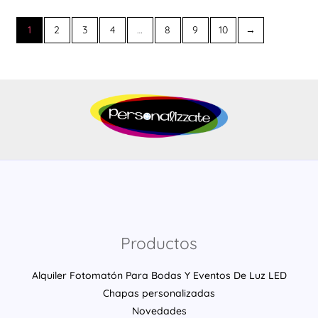
1
2
3
4
…
8
9
10
→
Productos
Alquiler Fotomatón Para Bodas Y Eventos De Luz LED
Chapas personalizadas
Novedades