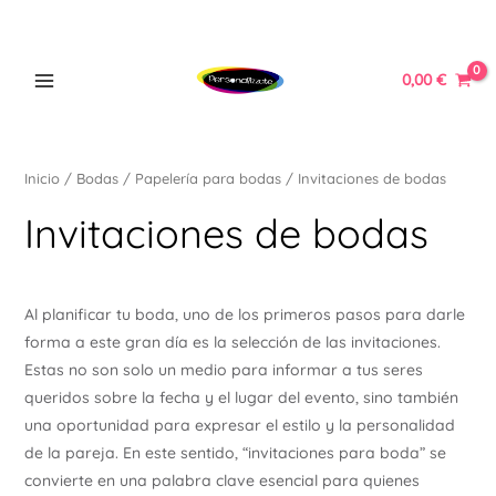
Ordenado
Ir
MAIN
por
popularidad
al
MENU
contenido
0,00
€
Inicio
/
Bodas
/
Papelería para bodas
/ Invitaciones de bodas
ERNAR
Invitaciones de bodas
Ú
ERNAR
Al planificar tu boda, uno de los primeros pasos para darle
forma a este gran día es la selección de las invitaciones.
Ú
Estas no son solo un medio para informar a tus seres
ERNAR
queridos sobre la fecha y el lugar del evento, sino también
una oportunidad para expresar el estilo y la personalidad
Ú
de la pareja. En este sentido, “invitaciones para boda” se
ERNAR
convierte en una palabra clave esencial para quienes