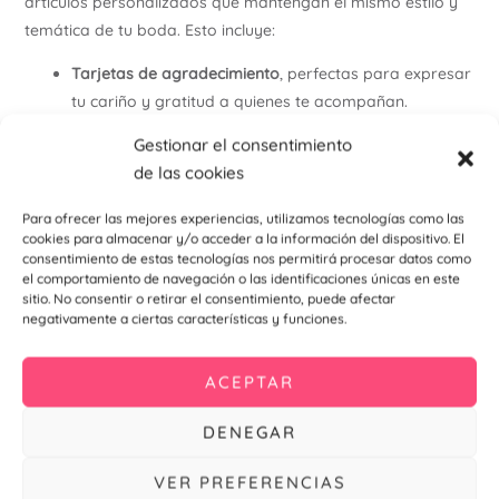
artículos personalizados que mantengan el mismo estilo y
temática de tu boda. Esto incluye:
Tarjetas de agradecimiento
, perfectas para expresar
tu cariño y gratitud a quienes te acompañan.
Seating plan
, para organizar a tus invitados de
Gestionar el consentimiento
manera elegante y práctica.
de las cookies
Sellos personalizados
, ideales para decorar sobres y
dar un toque original.
Para ofrecer las mejores experiencias, utilizamos tecnologías como las
cookies para almacenar y/o acceder a la información del dispositivo. El
Menús impresos
, que destacarán en las mesas de tu
consentimiento de estas tecnologías nos permitirá procesar datos como
celebración.
el comportamiento de navegación o las identificaciones únicas en este
Meseros personalizados
, diseñados con el mismo
sitio. No consentir o retirar el consentimiento, puede afectar
negativamente a ciertas características y funciones.
estilo para mantener la armonía visual de tu evento.
Con todos estos elementos, logramos que cada detalle de
ACEPTAR
tu boda esté
coordinado a la perfección
, creando una
DENEGAR
experiencia visual inolvidable para ti y tus invitados.
Invitación de Boda Bogota
VER PREFERENCIAS