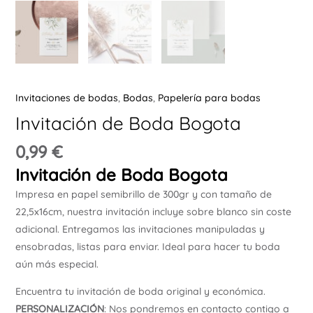
Ú
Invitaciones de bodas
,
Bodas
,
Papelería para bodas
Invitación de Boda Bogota
ERNAR
0,99
€
Invitación de Boda Bogota
Ú
ERNAR
Impresa en papel semibrillo de 300gr y con tamaño de
22,5x16cm, nuestra invitación incluye sobre blanco sin coste
Ú
adicional. Entregamos las invitaciones manipuladas y
ERNAR
ensobradas, listas para enviar. Ideal para hacer tu boda
aún más especial.
Ú
Encuentra tu invitación de boda original y económica.
ERNAR
PERSONALIZACIÓN
: Nos pondremos en contacto contigo a