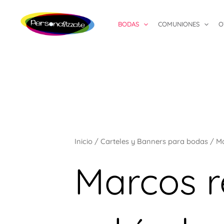
Ordenado
Ir
por
popularidad
al
BODAS
COMUNIONES
O
contenido
Inicio
/
Carteles y Banners para bodas
/ Ma
Marcos r