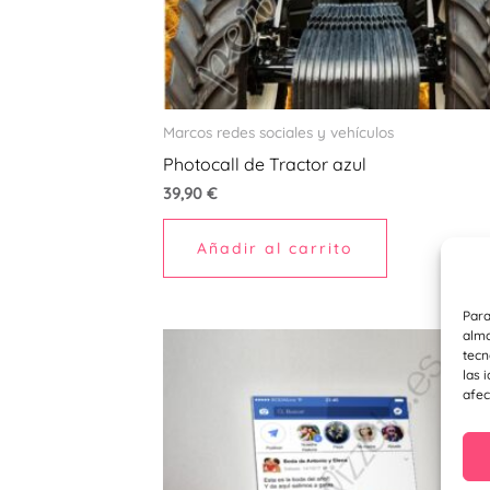
Marcos redes sociales y vehículos
Photocall de Tractor azul
39,90
€
Añadir al carrito
Para
alma
tecn
las 
afec