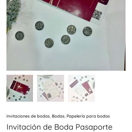
Ú
ERNAR
Ú
ERNAR
Ú
ERNAR
Invitaciones de bodas
,
Bodas
,
Papelería para bodas
Ú
ERNAR
Invitación de Boda Pasaporte