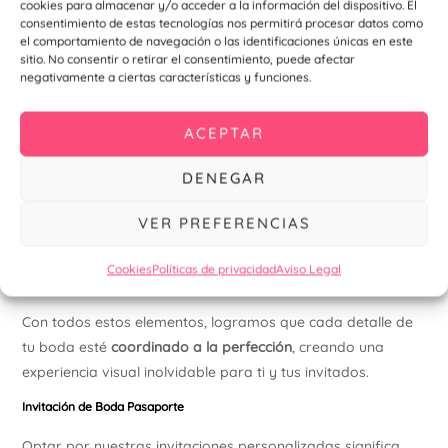
cookies para almacenar y/o acceder a la información del dispositivo. El
temática de tu boda. Esto incluye:
consentimiento de estas tecnologías nos permitirá procesar datos como
el comportamiento de navegación o las identificaciones únicas en este
Tarjetas de agradecimiento
, perfectas para expresar
sitio. No consentir o retirar el consentimiento, puede afectar
tu cariño y gratitud a quienes te acompañan.
negativamente a ciertas características y funciones.
Seating plan
, para organizar a tus invitados de
manera elegante y práctica.
ACEPTAR
Sellos personalizados
, ideales para decorar sobres y
dar un toque original.
DENEGAR
Menús impresos
, que destacarán en las mesas de tu
VER PREFERENCIAS
celebración.
Meseros personalizados
, diseñados con el mismo
Cookies
Políticas de privacidad
Aviso Legal
estilo para mantener la armonía visual de tu evento.
Con todos estos elementos, logramos que cada detalle de
tu boda esté
coordinado a la perfección
, creando una
experiencia visual inolvidable para ti y tus invitados.
Invitación de Boda Pasaporte
Optar por nuestras invitaciones personalizadas significa