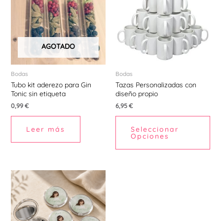
AGOTADO
Bodas
Bodas
Tubo kit aderezo para Gin
Tazas Personalizadas con
Tonic sin etiqueta
diseño propio
0,99
€
6,95
€
Leer más
Seleccionar
Opciones