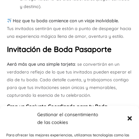
y destino).
Haz que tu boda comience con un viaje inolvidable.
Tus invitados sentirán que están a punto de despegar hacia
una experiencia mágica llena de amor, aventura y estilo.
Invitación de Boda Pasaporte
Aerá más que una simple tarjeta
: se convertirán en un
verdadero reflejo de lo que tus invitados pueden esperar el
día de tu boda. Cada detalle cuenta, y trabajamos contigo
para que tus invitaciones sean únicas y memorables,
capturando la esencia de tu celebración.
Crea un Conjunto Coordinado para tu Boda
Gestionar el consentimiento
En
Personalizzate
, no solo diseñamos invitaciones. También
de las cookies
podemos ayudarte a crear una
colección completa
de
artículos personalizados que mantengan el mismo estilo y
Para ofrecer las mejores experiencias, utilizamos tecnologías como las