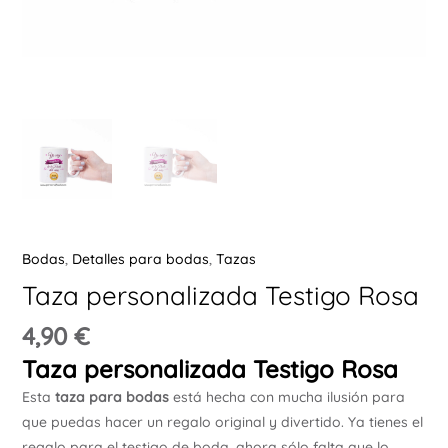
Ú
ERNAR
Ú
Bodas
,
Detalles para bodas
,
Tazas
ERNAR
Taza personalizada Testigo Rosa
Ú
4,90
€
ERNAR
Taza personalizada Testigo Rosa
Ú
Esta
taza para bodas
está hecha con mucha ilusión para
ERNAR
que puedas hacer un regalo original y divertido. Ya tienes el
regalo para el testigo de boda, ahora sólo falta que lo