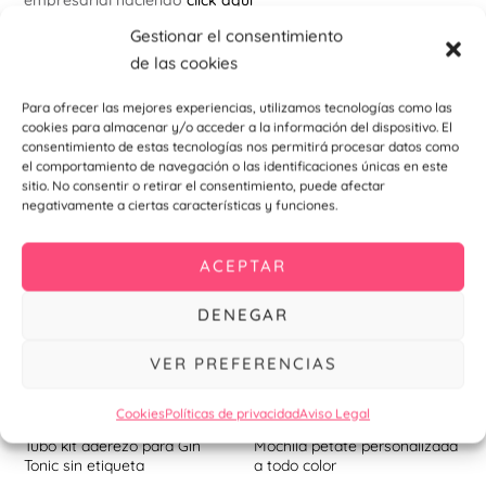
Gestionar el consentimiento
Para más ideas y novedades , visita nuestro
instagram
de las cookies
Para ofrecer las mejores experiencias, utilizamos tecnologías como las
cookies para almacenar y/o acceder a la información del dispositivo. El
Productos relacionados
consentimiento de estas tecnologías nos permitirá procesar datos como
el comportamiento de navegación o las identificaciones únicas en este
sitio. No consentir o retirar el consentimiento, puede afectar
negativamente a ciertas características y funciones.
ACEPTAR
DENEGAR
AGOTADO
VER PREFERENCIAS
Cookies
Políticas de privacidad
Aviso Legal
Bodas
Bodas
Tubo kit aderezo para Gin
Mochila petate personalizada
Tonic sin etiqueta
a todo color