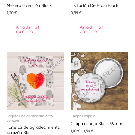
Mesero colección Black
Invitación De Boda Black
1,20
€
0,99
€
Añadir al
Añadir al
carrito
carrito
Est
pr
tie
múl
var
La
opc
se
pu
Tarjetas de agradecimiento
Chapas espejo
corazón
ele
Chapa espejo Black 59mm
Tarjetas de agradecimiento
en
1,10
€
–
1,34
€
corazón Black