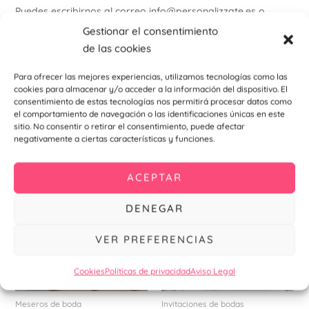
Puedes escribirnos al correo info@personalizzate.es o
envianos un
WhatsApp al
954 324 593
para más
Gestionar el consentimiento
información.
de las cookies
Para ofrecer las mejores experiencias, utilizamos tecnologías como las
cookies para almacenar y/o acceder a la información del dispositivo. El
consentimiento de estas tecnologías nos permitirá procesar datos como
el comportamiento de navegación o las identificaciones únicas en este
También te recomendamos…
sitio. No consentir o retirar el consentimiento, puede afectar
negativamente a ciertas características y funciones.
ACEPTAR
DENEGAR
VER PREFERENCIAS
Cookies
Políticas de privacidad
Aviso Legal
Meseros de boda
Invitaciones de bodas