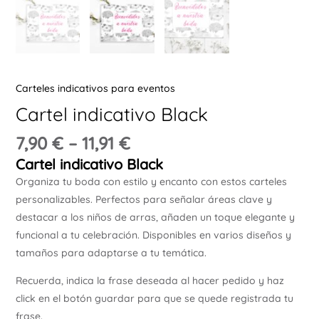
Ú
Carteles indicativos para eventos
Cartel indicativo Black
ERNAR
7,90
€
–
11,91
€
Cartel indicativo Black
Ú
Organiza tu boda con estilo y encanto con estos carteles
ERNAR
personalizables. Perfectos para señalar áreas clave y
destacar a los niños de arras, añaden un toque elegante y
Ú
funcional a tu celebración. Disponibles en varios diseños y
ERNAR
tamaños para adaptarse a tu temática.
Recuerda, indica la frase deseada al hacer pedido y haz
Ú
ERNAR
click en el botón guardar para que se quede registrada tu
frase.