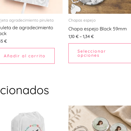
en
rjeta agradecimiento piruleta
Chapas espejo
r
ruleta de agradecimiento
Chapa espejo Black 59mm
ack
1,10
€
–
1,34
€
35
€
na
Seleccionar
opciones
Añadir al carrito
ucto
acionados