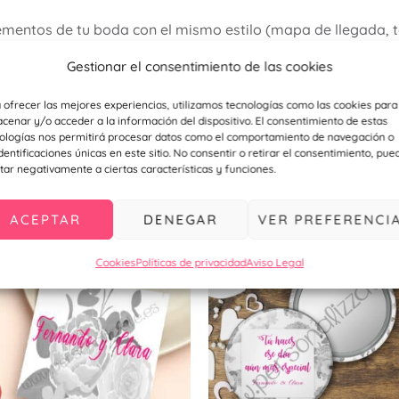
mentos de tu boda con el mismo estilo (mapa de llegada, t
)
Gestionar el consentimiento de las cookies
personalizzate.es o envianos un WhatsApp al 954 324 593 pa
 ofrecer las mejores experiencias, utilizamos tecnologías como las cookies para
cenar y/o acceder a la información del dispositivo. El consentimiento de estas
ologías nos permitirá procesar datos como el comportamiento de navegación o
identificaciones únicas en este sitio. No consentir o retirar el consentimiento, pue
tar negativamente a ciertas características y funciones.
ecomendamos…
ACEPTAR
DENEGAR
VER PREFERENCI
Cookies
Políticas de privacidad
Aviso Legal
ucto
ples
ntes.
ones