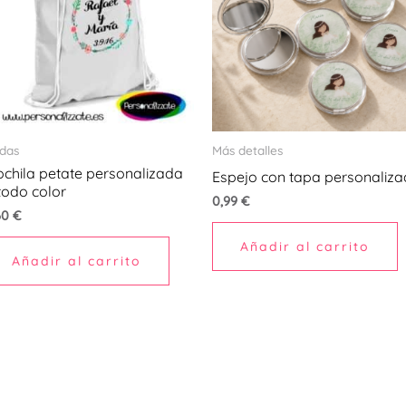
das
Más detalles
chila petate personalizada
Espejo con tapa personaliz
todo color
0,99
€
60
€
Añadir al carrito
Añadir al carrito