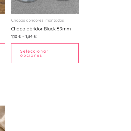
se
se
pueden
pueden
Chapas abridores imantados
elegir
elegir
Chapa abridor Black 59mm
en
en
1,10
€
–
1,34
€
la
la
página
página
Seleccionar
opciones
de
de
producto
producto