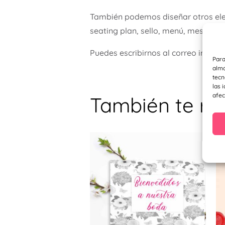
También podemos diseñar otros ele
seating plan, sello, menú, meseros…
Puedes escribirnos al correo info@
Para
alma
tecn
las 
afec
También te r
Este
prod
tiene
múlti
varia
Las
opci