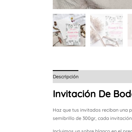
Descripción
Invitación De Bod
Haz que tus invitados reciban una 
semibrillo de 300gr, cada invitació
Incluimos un sobre blanco en el pre