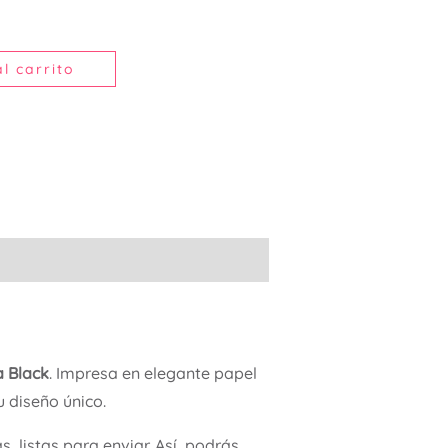
l carrito
a Black
. Impresa en elegante papel
u diseño único.
 listas para enviar. Así, podrás