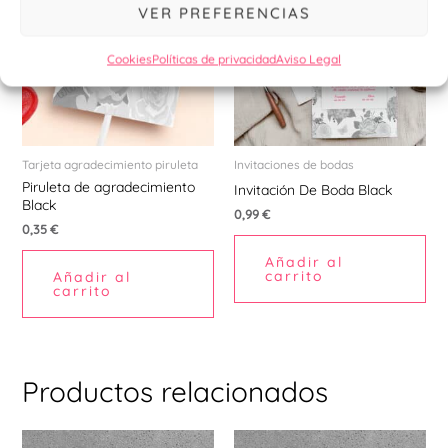
VER PREFERENCIAS
Cookies
Políticas de privacidad
Aviso Legal
Tarjeta agradecimiento piruleta
Invitaciones de bodas
Piruleta de agradecimiento
Invitación De Boda Black
Black
0,99
€
0,35
€
Añadir al
carrito
Añadir al
carrito
Productos relacionados
Este
Est