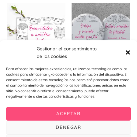
Este
Est
producto
pr
tiene
tie
múltiples
múl
variantes.
var
Las
La
Gestionar el consentimiento
opciones
opc
de las cookies
se
se
pueden
pu
Carteles indicativos para eventos
Chapas abridores imantados
Para ofrecer las mejores experiencias, utilizamos tecnologías como las
cookies para almacenar y/o acceder a la información del dispositivo. El
elegir
ele
Cartel indicativo Black
Chapa abridor Black 59mm
consentimiento de estas tecnologías nos permitirá procesar datos como
en
en
7,90
€
–
11,91
€
1,10
€
–
1,34
€
el comportamiento de navegación o las identificaciones únicas en este
la
la
sitio. No consentir o retirar el consentimiento, puede afectar
negativamente a ciertas características y funciones.
Seleccionar
Seleccionar
página
pá
opciones
opciones
de
de
producto
pr
ACEPTAR
DENEGAR