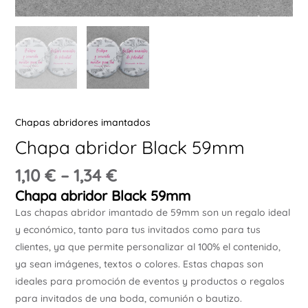
Ú
Chapas abridores imantados
ERNAR
Chapa abridor Black 59mm
Ú
1,10
€
–
1,34
€
ERNAR
Chapa abridor Black 59mm
Las chapas abridor imantado de 59mm son un regalo ideal
Ú
y económico, tanto para tus invitados como para tus
ERNAR
clientes, ya que permite personalizar al 100% el contenido,
ya sean imágenes, textos o colores. Estas chapas son
Ú
ideales para promoción de eventos y productos o regalos
ERNAR
para invitados de una boda, comunión o bautizo.