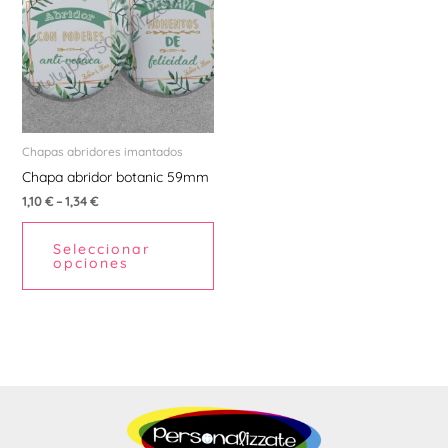
tiene
múltiples
variantes.
Las
opciones
se
pueden
Chapas abridores imantados
elegir
Chapa abridor botanic 59mm
en
1,10
€
–
1,34
€
la
Seleccionar
página
opciones
de
producto