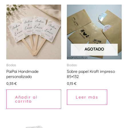
AGOTADO
Bodas
Bodas
PaiPai Handmade
Sobre papel Kraft impreso
personalizado
85×132
0,55
€
0,15
€
Añadir al
Leer más
carrito