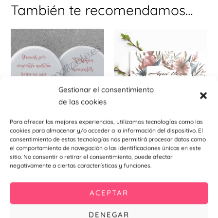
También te recomendamos…
Este
Est
producto
pr
tiene
tie
múltiples
múl
variantes.
var
Gestionar el consentimiento
Las
La
de las cookies
opciones
opc
se
se
Para ofrecer las mejores experiencias, utilizamos tecnologías como las
cookies para almacenar y/o acceder a la información del dispositivo. El
pueden
pu
Bodas
Bodas
consentimiento de estas tecnologías nos permitirá procesar datos como
elegir
ele
Chapa abridor Jaén 59mm
Cartel indicativo Jaén
el comportamiento de navegación o las identificaciones únicas en este
en
en
1,10
€
–
1,34
€
7,90
€
–
11,91
€
sitio. No consentir o retirar el consentimiento, puede afectar
negativamente a ciertas características y funciones.
la
la
Seleccionar
Seleccionar
página
pá
opciones
opciones
de
de
ACEPTAR
producto
pr
DENEGAR