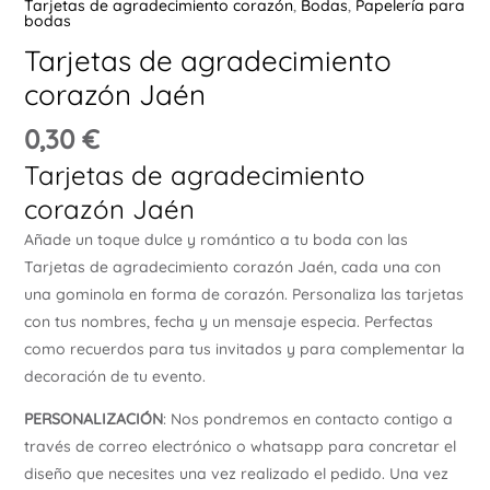
Tarjetas de agradecimiento corazón
,
Bodas
,
Papelería para
bodas
Ú
Tarjetas de agradecimiento
corazón Jaén
0,30
€
Tarjetas de agradecimiento
corazón Jaén
ERNAR
Añade un toque dulce y romántico a tu boda con las
Tarjetas de agradecimiento corazón Jaén, cada una con
Ú
ERNAR
una gominola en forma de corazón. Personaliza las tarjetas
con tus nombres, fecha y un mensaje especia. Perfectas
como recuerdos para tus invitados y para complementar la
Ú
ERNAR
decoración de tu evento.
PERSONALIZACIÓN
: Nos pondremos en contacto contigo a
Ú
través de correo electrónico o whatsapp para concretar el
ERNAR
diseño que necesites una vez realizado el pedido. Una vez