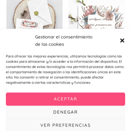
pr
tie
múl
var
La
Gestionar el consentimiento
opc
de las cookies
se
pu
Bodas
Bodas
Para ofrecer las mejores experiencias, utilizamos tecnologías como las
ele
Invitación De Boda Jaén
Cartel indicativo Jaén
cookies para almacenar y/o acceder a la información del dispositivo. El
consentimiento de estas tecnologías nos permitirá procesar datos como
en
0,99
€
7,90
€
–
11,91
€
el comportamiento de navegación o las identificaciones únicas en este
la
sitio. No consentir o retirar el consentimiento, puede afectar
Añadir al
Seleccionar
negativamente a ciertas características y funciones.
pá
carrito
opciones
de
pr
ACEPTAR
Este
DENEGAR
producto
tiene
VER PREFERENCIAS