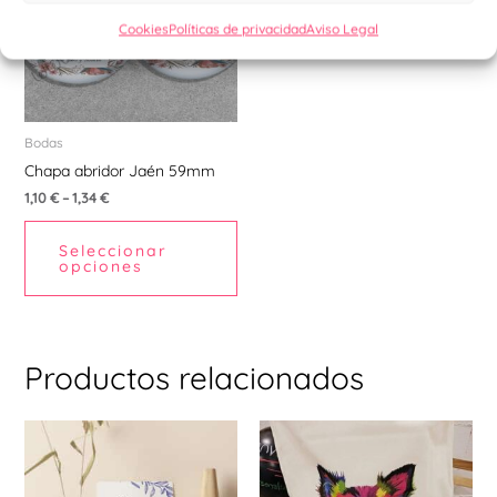
múltiples
Cookies
Políticas de privacidad
Aviso Legal
variantes.
Las
opciones
se
pueden
Bodas
elegir
Chapa abridor Jaén 59mm
en
1,10
€
–
1,34
€
la
Seleccionar
página
opciones
de
producto
Productos relacionados