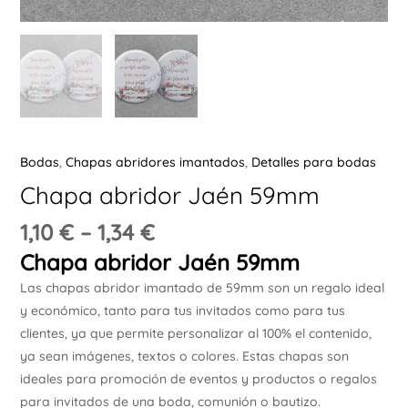
Ú
Bodas
,
Chapas abridores imantados
,
Detalles para bodas
ERNAR
Chapa abridor Jaén 59mm
Ú
1,10
€
–
1,34
€
ERNAR
Chapa abridor Jaén 59mm
Las chapas abridor imantado de 59mm son un regalo ideal
Ú
y económico, tanto para tus invitados como para tus
ERNAR
clientes, ya que permite personalizar al 100% el contenido,
ya sean imágenes, textos o colores. Estas chapas son
Ú
ideales para promoción de eventos y productos o regalos
ERNAR
para invitados de una boda, comunión o bautizo.