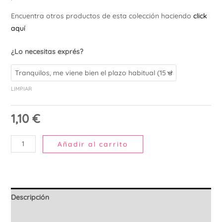
Ú
Encuentra otros productos de esta colección haciendo
click
aquí
¿Lo necesitas exprés?
LIMPIAR
1,10
€
Añadir al carrito
Descripción
Información adicional