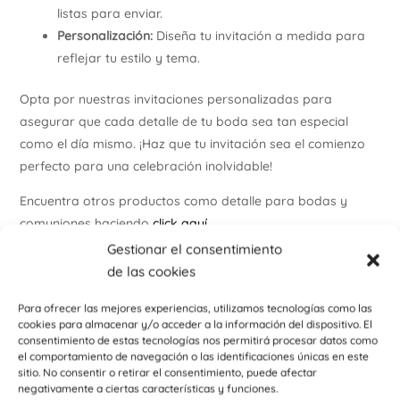
listas para enviar.
Personalización:
Diseña tu invitación a medida para
reflejar tu estilo y tema.
Opta por nuestras invitaciones personalizadas para
asegurar que cada detalle de tu boda sea tan especial
como el día mismo. ¡Haz que tu invitación sea el comienzo
perfecto para una celebración inolvidable!
Encuentra otros productos como detalle para bodas y
comuniones haciendo
click aquí
Gestionar el consentimiento
Encuentra otros productos como detalle deportivo o
de las cookies
empresarial haciendo
click aquí
Para ofrecer las mejores experiencias, utilizamos tecnologías como las
Para más ideas y novedades , visita nuestro
instagram
cookies para almacenar y/o acceder a la información del dispositivo. El
consentimiento de estas tecnologías nos permitirá procesar datos como
También podemos diseñar otros elementos de tu boda con
el comportamiento de navegación o las identificaciones únicas en este
el mismo estilo (mapa de llegada, tarjetas de
sitio. No consentir o retirar el consentimiento, puede afectar
negativamente a ciertas características y funciones.
agradecimientoa, seating plan, sello, menú, meseros…)