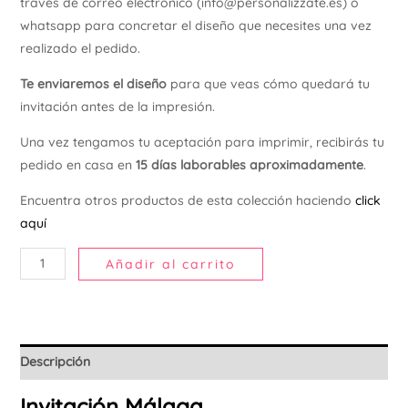
través de correo electrónico (info@personalizzate.es) o
Ú
whatsapp para concretar el diseño que necesites una vez
realizado el pedido.
Te enviaremos el diseño
para que veas cómo quedará tu
invitación antes de la impresión.
Una vez tengamos tu aceptación para imprimir, recibirás tu
pedido en casa en
15 días laborables aproximadamente
.
Encuentra otros productos de esta colección haciendo
click
aquí
Añadir al carrito
Descripción
Invitación Málaga