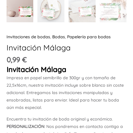
Ú
Invitaciones de bodas
,
Bodas
,
Papelería para bodas
Invitación Málaga
ERNAR
0,99
€
Invitación Málaga
Ú
Impresa en papel semibrillo de 300gr y con tamaño de
ERNAR
22,5x16cm, nuestra invitación incluye sobre blanco sin coste
adicional. Entregamos las invitaciones manipuladas y
Ú
ensobradas, listas para enviar. Ideal para hacer tu boda
ERNAR
aún más especial.
Ú
Encuentra tu invitación de boda original y económica.
ERNAR
PERSONALIZACIÓN
: Nos pondremos en contacto contigo a