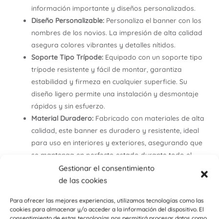
información importante y diseños personalizados.
Diseño Personalizable:
Personaliza el banner con los
nombres de los novios. La impresión de alta calidad
asegura colores vibrantes y detalles nítidos.
Soporte Tipo Trípode:
Equipado con un soporte tipo
trípode resistente y fácil de montar, garantiza
estabilidad y firmeza en cualquier superficie. Su
diseño ligero permite una instalación y desmontaje
rápidos y sin esfuerzo.
Material Duradero:
Fabricado con materiales de alta
calidad, este banner es duradero y resistente, ideal
para uso en interiores y exteriores, asegurando que
se mantenga en perfecto estado durante todo el
evento.
Gestionar el consentimiento
Bolsa de Transporte Incluida:
Incluye una práctica
de las cookies
bolsa de transporte que facilita el almacenamiento y
Para ofrecer las mejores experiencias, utilizamos tecnologías como las
el traslado del banner. Perfecto para llevar de un
cookies para almacenar y/o acceder a la información del dispositivo. El
lugar a otro sin complicaciones.
consentimiento de estas tecnologías nos permitirá procesar datos como