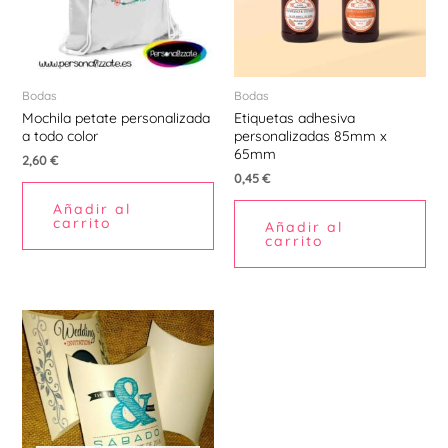
Bodas
Bodas
Mochila petate personalizada
Etiquetas adhesiva
a todo color
personalizadas 85mm x
65mm
2,60
€
0,45
€
Añadir al
carrito
Añadir al
carrito