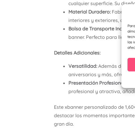
cualquier superficie. Su dise
Material Duradero:
Fabricado 
interiores y exteriores, ase
Para
Bolsa de Transporte Incluida:
alma
banner. Perfecto para llevar d
tecn
las 
afec
Detalles Adicionales:
Versatilidad:
Además de bodas
aniversarios y más, ofreciend
Presentación Profesional:
La e
profesional y atractiva, añad
Este xbanner personalizado de 1,60×
destacar los momentos importantes
gran día.