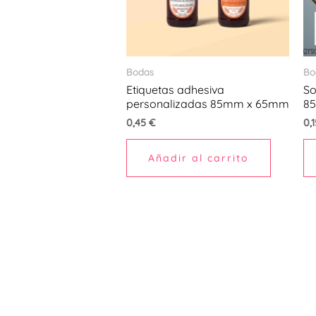
Bodas
Bo
Etiquetas adhesiva
So
personalizadas 85mm x 65mm
85
0,45
€
0,
Añadir al carrito