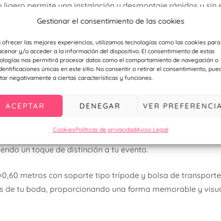
ño ligero permite una instalación y desmontaje rápidos y sin 
con materiales de alta calidad, este banner es duradero y r
Gestionar el consentimiento de las cookies
gurando que se mantenga en perfecto estado durante todo el 
 ofrecer las mejores experiencias, utilizamos tecnologías como las cookies para
Incluye una práctica bolsa de transporte que facilita el alm
cenar y/o acceder a la información del dispositivo. El consentimiento de estas
e un lugar a otro sin complicaciones.
ologías nos permitirá procesar datos como el comportamiento de navegación o
identificaciones únicas en este sitio. No consentir o retirar el consentimiento, pue
tar negativamente a ciertas características y funciones.
ACEPTAR
DENEGAR
VER PREFERENCI
, este xbanner es ideal para otros eventos especiales co
o una solución versátil para cualquier ocasión.
Cookies
Políticas de privacidad
Aviso Legal
structura robusta del banner y la calidad de la impresión 
iendo un toque de distinción a tu evento.
0,60 metros con soporte tipo trípode y bolsa de transporte 
 de tu boda, proporcionando una forma memorable y visua