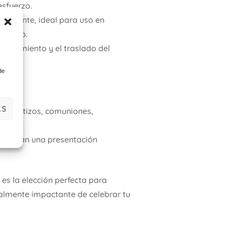
esfuerzo.
esistente, ideal para uso en
evento.
acenamiento y el traslado del
de
AS
mo bautizos, comuniones,
aseguran una presentación
es la elección perfecta para
lmente impactante de celebrar tu