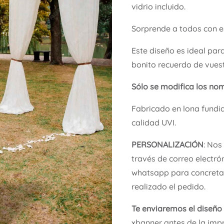
vidrio incluido.
Sorprende a todos con e
Este diseño es ideal par
bonito recuerdo de vuest
Sólo se modifica los no
Fabricado en lona fundi
calidad UVI.
PERSONALIZACIÓN
: Nos
través de correo electró
whatsapp para concretar
realizado el pedido.
Te enviaremos el diseño
xbanner antes de la impr