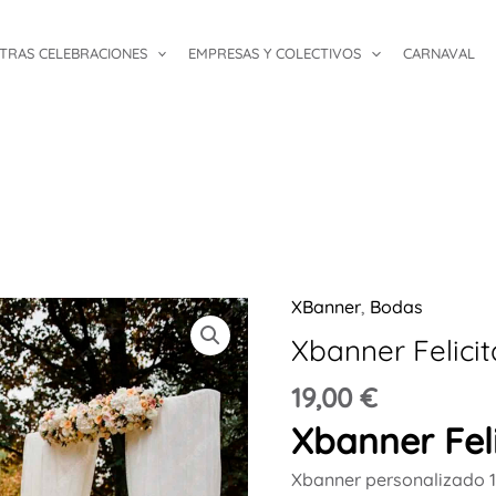
TRAS CELEBRACIONES
EMPRESAS Y COLECTIVOS
CARNAVAL
XBanner
,
Bodas
Xbanner
Felicita
Xbanner Felici
1.60mx60cm
19,00
€
cantidad
Xbanner Fel
Xbanner personalizado 