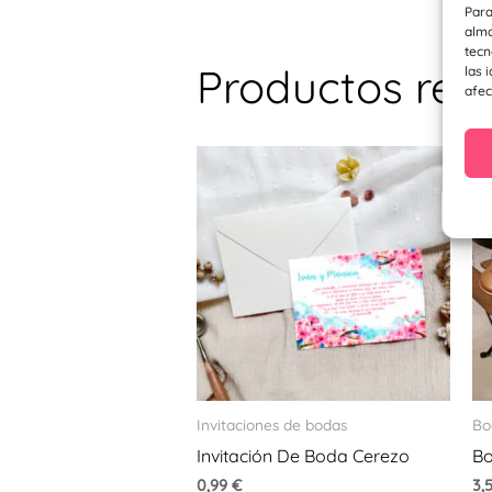
Para
alma
tecn
Productos rel
las 
afec
Invitaciones de bodas
Bo
Invitación De Boda Cerezo
Bo
0,99
€
3,