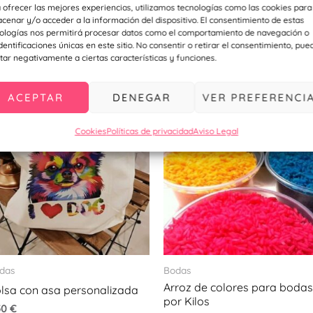
 ofrecer las mejores experiencias, utilizamos tecnologías como las cookies para
cenar y/o acceder a la información del dispositivo. El consentimiento de estas
ologías nos permitirá procesar datos como el comportamiento de navegación o
acionados
identificaciones únicas en este sitio. No consentir o retirar el consentimiento, pue
tar negativamente a ciertas características y funciones.
ACEPTAR
DENEGAR
VER PREFERENCI
Cookies
Políticas de privacidad
Aviso Legal
das
Bodas
Arroz de colores para bodas
lsa con asa personalizada
por Kilos
50
€