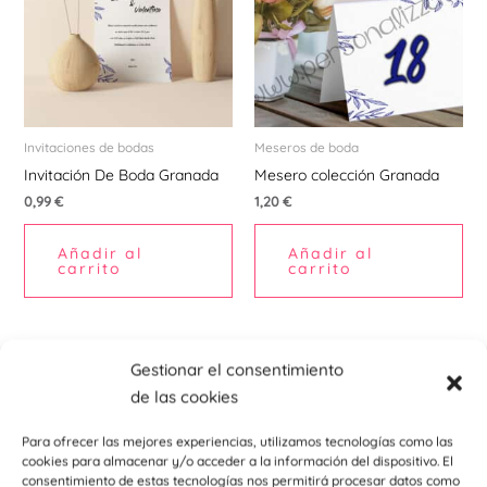
Invitaciones de bodas
Meseros de boda
Invitación De Boda Granada
Mesero colección Granada
0,99
€
1,20
€
Añadir al
Añadir al
carrito
carrito
Este
Est
Gestionar el consentimiento
producto
pr
de las cookies
tiene
tie
múltiples
múl
Para ofrecer las mejores experiencias, utilizamos tecnologías como las
cookies para almacenar y/o acceder a la información del dispositivo. El
variantes.
var
consentimiento de estas tecnologías nos permitirá procesar datos como