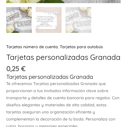
Ú
Tarjetas número de cuenta
,
Tarjetas para autobús
ERNAR
Tarjetas personalizadas Granada
0,25
€
Ú
Tarjetas personalizadas Granada
ERNAR
Te ofrecemos Tarjetas personalizadas Granada que
proporcionan a tus invitados información clave sobre
Ú
ERNAR
transporte y detalles de cuenta bancaria para regalos. Con
diseños elegantes y materiales de alta calidad, estas
tarjetas aseguran una organización eficiente y
Ú
ERNAR
complementan la decoración de tu boda. Personaliza con
rutas, horarios y mensajes especiales.