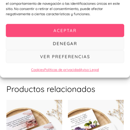
Las
La
el comportamiento de navegación o las identificaciones únicas en este
opciones
opc
sitio. No consentir o retirar el consentimiento, puede afectar
negativamente a ciertas características y funciones.
se
se
pueden
pu
Chapas espejo
Carteles indicativos para eventos
Chapa espejo Granada
elegir
ele
ACEPTAR
Cartel indicativo Granada
59mm
en
en
7,90
€
–
11,91
€
1,10
€
–
1,34
€
DENEGAR
la
la
Seleccionar
página
pá
opciones
Seleccionar
VER PREFERENCIAS
de
de
opciones
producto
pr
Cookies
Políticas de privacidad
Aviso Legal
Productos relacionados