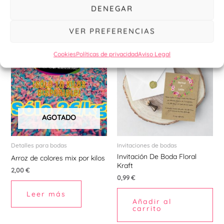
DENEGAR
Productos relacionados
VER PREFERENCIAS
Cookies
Políticas de privacidad
Aviso Legal
AGOTADO
Detalles para bodas
Invitaciones de bodas
Invitación De Boda Floral
Arroz de colores mix por kilos
Kraft
2,00
€
0,99
€
Leer más
Añadir al
carrito