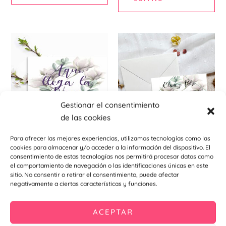
producto
Este
producto
tiene
múltiples
variantes.
Las
Gestionar el consentimiento
opciones
de las cookies
se
Para ofrecer las mejores experiencias, utilizamos tecnologías como las
pueden
Bodas
Invitaciones de bodas
cookies para almacenar y/o acceder a la información del dispositivo. El
elegir
Cartel indicativo Lorenza
Invitación Lorenza
consentimiento de estas tecnologías nos permitirá procesar datos como
en
7,90
€
–
11,91
€
0,99
€
el comportamiento de navegación o las identificaciones únicas en este
sitio. No consentir o retirar el consentimiento, puede afectar
la
negativamente a ciertas características y funciones.
Seleccionar
Añadir al
página
opciones
carrito
de
ACEPTAR
producto