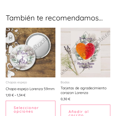
También te recomendamos…
Este
producto
tiene
múltiples
variantes.
Las
opciones
se
pueden
Chapas espejo
Bodas
Tarjetas de agradecimiento
elegir
Chapa espejo Lorenza 59mm
corazon Lorenza
en
1,10
€
–
1,34
€
0,30
€
la
Seleccionar
página
opciones
Añadir al
de
carrito