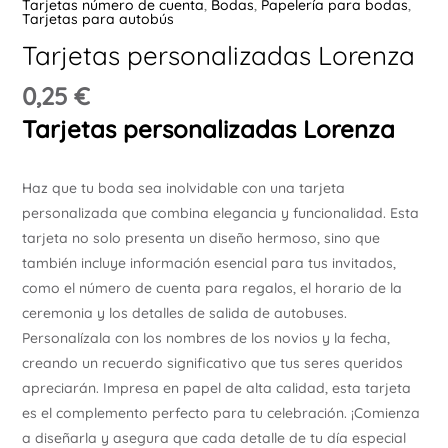
Tarjetas número de cuenta
,
Bodas
,
Papelería para bodas
,
Tarjetas para autobús
Ú
Tarjetas personalizadas Lorenza
0,25
€
Tarjetas personalizadas Lorenza
Haz que tu boda sea inolvidable con una tarjeta
ERNAR
personalizada que combina elegancia y funcionalidad. Esta
tarjeta no solo presenta un diseño hermoso, sino que
Ú
también incluye información esencial para tus invitados,
ERNAR
como el número de cuenta para regalos, el horario de la
ceremonia y los detalles de salida de autobuses.
Ú
Personalízala con los nombres de los novios y la fecha,
ERNAR
creando un recuerdo significativo que tus seres queridos
apreciarán. Impresa en papel de alta calidad, esta tarjeta
Ú
es el complemento perfecto para tu celebración. ¡Comienza
ERNAR
a diseñarla y asegura que cada detalle de tu día especial