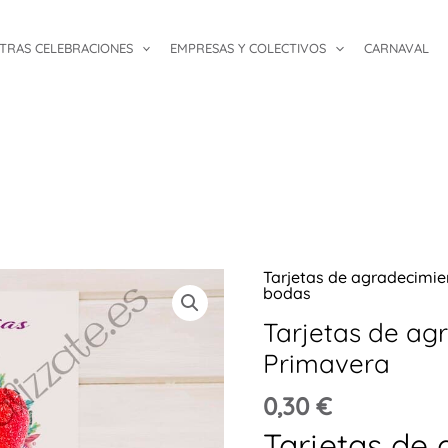
TRAS CELEBRACIONES
EMPRESAS Y COLECTIVOS
CARNAVAL
Tarjetas de agradecimi
Tarjetas
bodas
de
Tarjetas de ag
agradecimiento
Primavera
corazón
Primavera
0,30
€
cantidad
Tarjetas de