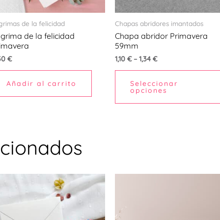
grimas de la felicidad
Chapas abridores imantados
grima de la felicidad
Chapa abridor Primavera
imavera
59mm
30
€
1,10
€
–
1,34
€
Añadir al carrito
Seleccionar
opciones
acionados