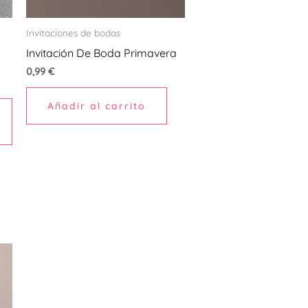
se
pueden
Invitaciones de bodas
elegir
Invitación De Boda Primavera
en
0,99
€
la
página
Añadir al carrito
de
producto