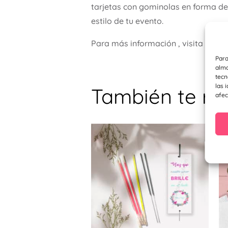
tarjetas con gominolas en forma de
estilo de tu evento.
Para más información , visita nues
Para
alma
tecn
las 
También te r
afec