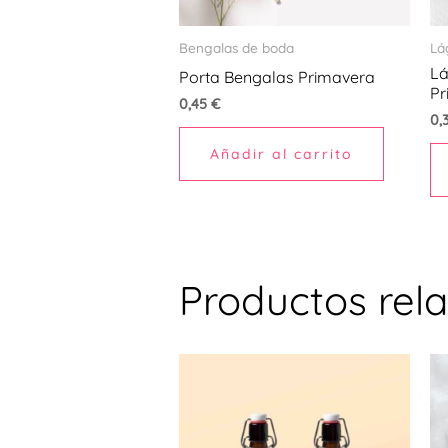
Bengalas de boda
Lá
Lá
Porta Bengalas Primavera
Pr
0,45
€
0,
Añadir al carrito
Productos rel