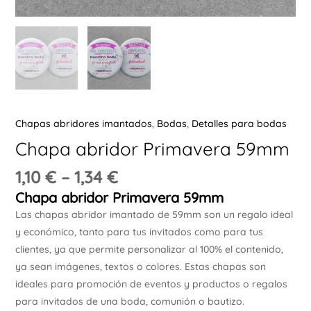
Ú
Chapas abridores imantados
,
Bodas
,
Detalles para bodas
ERNAR
Chapa abridor Primavera 59mm
Ú
1,10
€
–
1,34
€
ERNAR
Chapa abridor Primavera 59mm
Las chapas abridor imantado de 59mm son un regalo ideal
Ú
y económico, tanto para tus invitados como para tus
ERNAR
clientes, ya que permite personalizar al 100% el contenido,
ya sean imágenes, textos o colores. Estas chapas son
Ú
ideales para promoción de eventos y productos o regalos
ERNAR
para invitados de una boda, comunión o bautizo.