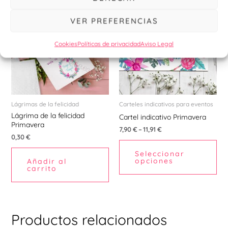
Est
pr
VER PREFERENCIAS
tie
múl
Cookies
Políticas de privacidad
Aviso Legal
var
La
opc
se
pu
Lágrimas de la felicidad
Carteles indicativos para eventos
Lágrima de la felicidad
ele
Cartel indicativo Primavera
Primavera
en
7,90
€
–
11,91
€
0,30
€
la
Seleccionar
pá
opciones
Añadir al
de
carrito
pr
Productos relacionados