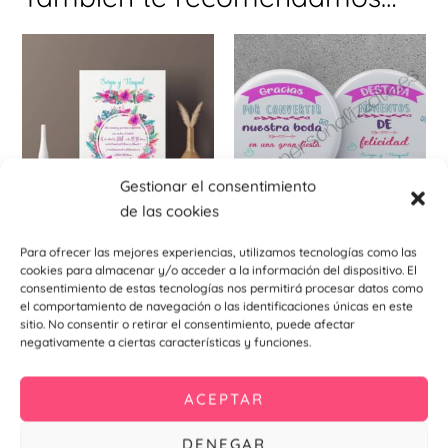
Est
pr
tie
múl
var
La
Gestionar el consentimiento
opc
de las cookies
se
pu
Invitaciones de bodas
Chapas abridores imantados
Para ofrecer las mejores experiencias, utilizamos tecnologías como las
Chapa abridor Primavera
ele
Invitación De Boda Primavera
cookies para almacenar y/o acceder a la información del dispositivo. El
59mm
consentimiento de estas tecnologías nos permitirá procesar datos como
en
0,99
€
el comportamiento de navegación o las identificaciones únicas en este
1,10
€
–
1,34
€
la
sitio. No consentir o retirar el consentimiento, puede afectar
Añadir al
negativamente a ciertas características y funciones.
pá
carrito
Seleccionar
de
opciones
pr
ACEPTAR
DENEGAR