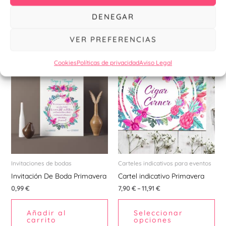
página
pá
Seleccionar
Seleccionar
DENEGAR
de
de
opciones
opciones
producto
pr
VER PREFERENCIAS
Est
Cookies
Políticas de privacidad
Aviso Legal
pr
tie
múl
var
La
opc
se
pu
Invitaciones de bodas
Carteles indicativos para eventos
ele
Invitación De Boda Primavera
Cartel indicativo Primavera
en
0,99
€
7,90
€
–
11,91
€
la
Añadir al
Seleccionar
pá
carrito
opciones