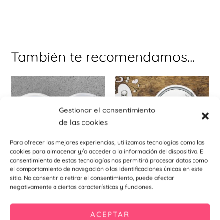
También te recomendamos…
Este
Est
producto
pr
tiene
tie
Gestionar el consentimiento
múltiples
múl
de las cookies
variantes.
var
Las
La
Para ofrecer las mejores experiencias, utilizamos tecnologías como las
cookies para almacenar y/o acceder a la información del dispositivo. El
opciones
opc
consentimiento de estas tecnologías nos permitirá procesar datos como
se
se
el comportamiento de navegación o las identificaciones únicas en este
sitio. No consentir o retirar el consentimiento, puede afectar
pueden
pu
Chapas abridores imantados
Chapas espejo
negativamente a ciertas características y funciones.
Chapa abridor Primavera
Chapa espejo Primavera
elegir
ele
59mm
59mm
en
en
1,10
€
–
1,34
€
1,10
€
–
1,34
€
ACEPTAR
la
la