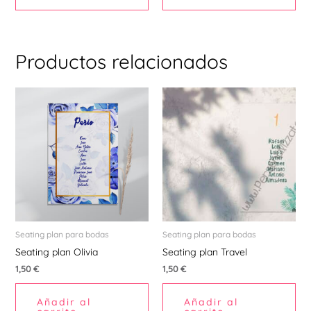
de
pr
Productos relacionados
Seating plan para bodas
Seating plan para bodas
Seating plan Olivia
Seating plan Travel
1,50
€
1,50
€
Añadir al
Añadir al