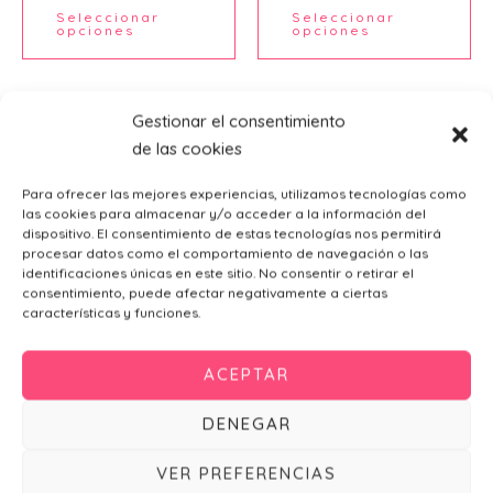
Seleccionar
Seleccionar
página
página
Ú
opciones
opciones
de
de
producto
producto
Gestionar el consentimiento
de las cookies
Para ofrecer las mejores experiencias, utilizamos tecnologías como
las cookies para almacenar y/o acceder a la información del
dispositivo. El consentimiento de estas tecnologías nos permitirá
procesar datos como el comportamiento de navegación o las
identificaciones únicas en este sitio. No consentir o retirar el
consentimiento, puede afectar negativamente a ciertas
características y funciones.
Invitaciones de bodas
Invitación Marena
ACEPTAR
0,99
€
DENEGAR
Añadir al carrito
VER PREFERENCIAS