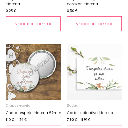
Marena
corazon Marena
Ú
0,25
€
0,30
€
Añadir al carrito
Añadir al carrito
Este
Este
producto
producto
ERNAR
tiene
tiene
múltiples
múltiples
Ú
variantes.
variantes.
ERNAR
Las
Las
opciones
opciones
Ú
se
se
ERNAR
pueden
pueden
Chapas espejo
Bodas
elegir
elegir
Chapa espejo Marena 59mm
Cartel indicativo Marena
Ú
en
en
ERNAR
1,10
€
–
1,34
€
7,90
€
–
11,91
€
la
la