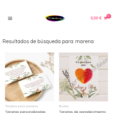
Ir
MAIN
al
MENU
contenido
0,00
€
Resultados de búsqueda para: marena
ERNAR
Ú
ERNAR
Ú
ERNAR
Ú
ERNAR
Tarjetas para autobús
Bodas
Tarjetas personalizadas
Tarjetas de agradecimiento