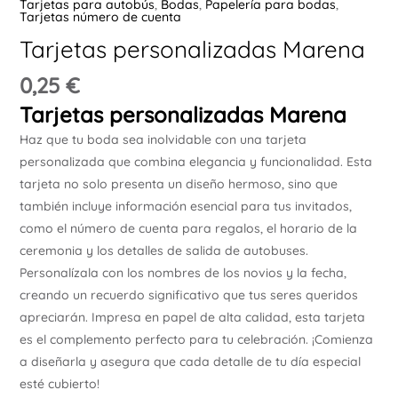
Tarjetas para autobús
,
Bodas
,
Papelería para bodas
,
Tarjetas número de cuenta
Ú
Tarjetas personalizadas Marena
0,25
€
Tarjetas personalizadas Marena
Haz que tu boda sea inolvidable con una tarjeta
personalizada que combina elegancia y funcionalidad. Esta
ERNAR
tarjeta no solo presenta un diseño hermoso, sino que
también incluye información esencial para tus invitados,
Ú
como el número de cuenta para regalos, el horario de la
ERNAR
ceremonia y los detalles de salida de autobuses.
Personalízala con los nombres de los novios y la fecha,
Ú
creando un recuerdo significativo que tus seres queridos
ERNAR
apreciarán. Impresa en papel de alta calidad, esta tarjeta
es el complemento perfecto para tu celebración. ¡Comienza
Ú
a diseñarla y asegura que cada detalle de tu día especial
ERNAR
esté cubierto!