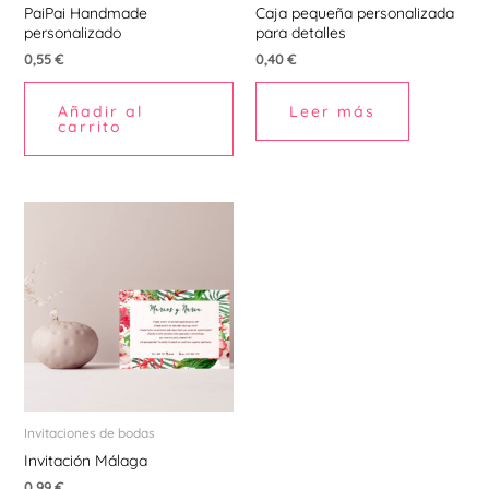
PaiPai Handmade
Caja pequeña personalizada
personalizado
para detalles
0,55
€
0,40
€
Añadir al
Leer más
carrito
Invitaciones de bodas
Invitación Málaga
0,99
€