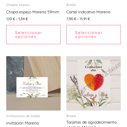
pueden
pu
Chapas espejo
Bodas
elegir
ele
Chapa espejo Marena 59mm
Cartel indicativo Marena
en
en
1,10
€
–
1,34
€
7,90
€
–
11,91
€
la
la
Seleccionar
Seleccionar
página
pá
opciones
opciones
de
de
producto
pr
Invitaciones de bodas
Bodas
Tarjetas de agradecimiento
Invitación Marena