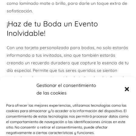
como laminado mate o brillo, para darle un toque extra de
sofisticación.
¡Haz de tu Boda un Evento
Inolvidable!
Con una tarjeta personalizada para bodas, no solo estarás
informando a tus invitados, sino que también estarás
creando un recuerdo duradero que capture la esencia de tu
día especial. Permite que tus seres queridos se sientan
parte de cada momento, cuidando incluso los detalles más
Gestionar el consentimiento
pequeños. ¡Comienza a diseñar la tuya hoy y haz que tu
de las cookies
boda sea verdaderamente memorable!
Ponte en contacto con nosotros a través del correo
Para ofrecer las mejores experiencias, utilizamos tecnologías como las
cookies para almacenar y/o acceder a la información del dispositivo. El
electrónico info@personalizzate.es o de whatsapp para
consentimiento de estas tecnologías nos permitirá procesar datos como
mas información
el comportamiento de navegación o las identificaciones únicas en este
sitio. No consentir o retirar el consentimiento, puede afectar
Encuentra otros productos como detalle para bodas y
negativamente a ciertas características y funciones.