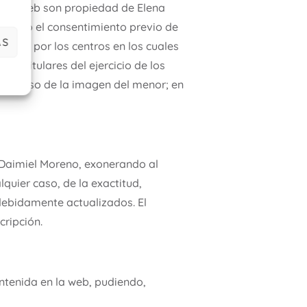
en la web son propiedad de Elena
btenido el consentimiento previo de
AS
efecto por los centros en los cuales
o titulares del ejercicio de los
va al uso de la imagen del menor; en
a Daimiel Moreno, exonerando al
quier caso, de la exactitud,
debidamente actualizados. El
cripción.
ontenida en la web, pudiendo,