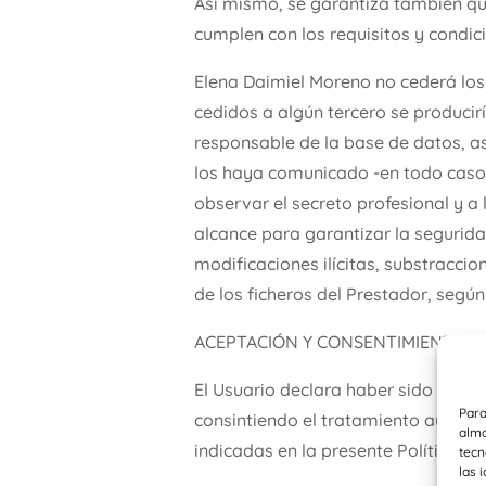
Así mismo, se garantiza también que
cumplen con los requisitos y condic
Elena Daimiel Moreno no cederá los 
cedidos a algún tercero se producir
responsable de la base de datos, as
los haya comunicado -en todo caso 
observar el secreto profesional y a
alcance para garantizar la segurida
modificaciones ilícitas, substraccio
de los ficheros del Prestador, según
ACEPTACIÓN Y CONSENTIMIENTO
El Usuario declara haber sido info
Para
consintiendo el tratamiento automa
alma
indicadas en la presente Política d
tecn
las 