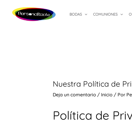
Ir
Navegación
al
de
BODAS
COMUNIONES
O
contenido
entradas
Nuestra Política de Pr
Deja un comentario
/
Inicio
/ Por
Pe
Política de Pr