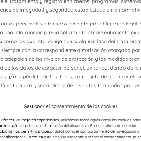
 el tratamiento y registro en ficheros, programas, sistemas
iones de integridad y seguridad establecidas en la normativ
datos personales a terceros, excepto por obligación legal. 
ía una información previa solicitando el consentimiento expr
í como los que intervengan en cualquier fase del tratamien
siempre con la correspondiente autorización otorgada por e
 la adopción de los niveles de protección y las medidas técn
d de los datos de carácter personal, evitando, dentro de lo
nes y/o la pérdida de los datos, con objeto de procurar el 
 la naturaleza y sensibilidad de los datos facilitados por los
Gestionar el consentimiento de las cookies
rmado de las condiciones sobre protección de datos de carác
 ofrecer las mejores experiencias, utilizamos tecnologías como las cookies para
tizado de los mismos por parte de Elena Daimiel Moreno en 
cenar y/o acceder a la información del dispositivo. El consentimiento de estas
e Protección de Datos Personales.
ologías nos permitirá procesar datos como el comportamiento de navegación o
identificaciones únicas en este sitio. No consentir o retirar el consentimiento, pue