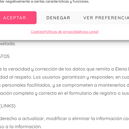
tar negativamente a ciertas características y funciones.
idad le informamos que las fotografías que estén colgadas 
os menores, en las que, para la obtención de estas, se ha o
ACEPTAR
DENEGAR
VER PREFERENCI
 legales mediante la firma de los formularios realizados al 
go, los padres, tutores o representantes de los menores, com
Cookies
Políticas de privacidad
Aviso Legal
 requerimiento formal por escrito, pueden indicar la negati
xelada.
ATOS
de la veracidad y corrección de los datos que remita a Elen
dad al respeto. Los usuarios garantizan y responden, en cual
os personales facilitados, y se comprometen a mantenerlos 
ción completa y correcta en el formulario de registro o sus
(LINKS)
derecho a actualizar, modificar o eliminar la información c
eso a la información.