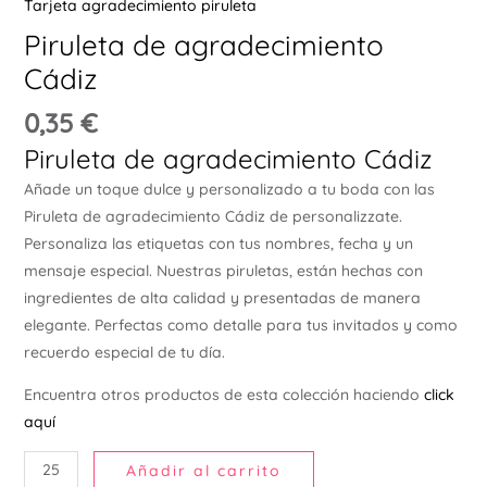
Tarjeta agradecimiento piruleta
Ú
Piruleta de agradecimiento
Cádiz
0,35
€
Piruleta de agradecimiento Cádiz
Añade un toque dulce y personalizado a tu boda con las
ERNAR
Piruleta de agradecimiento Cádiz de personalizzate.
Personaliza las etiquetas con tus nombres, fecha y un
Ú
mensaje especial. Nuestras piruletas, están hechas con
ERNAR
ingredientes de alta calidad y presentadas de manera
elegante. Perfectas como detalle para tus invitados y como
Ú
recuerdo especial de tu día.
ERNAR
Encuentra otros productos de esta colección haciendo
click
aquí
Ú
ERNAR
Añadir al carrito