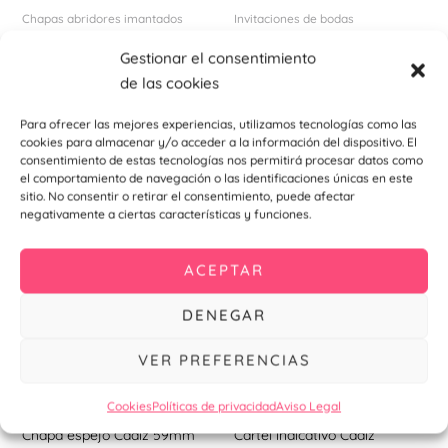
pueden
Chapas abridores imantados
Invitaciones de bodas
elegir
Chapa abridor Cádiz 59mm
Invitación De Boda Cádiz
Gestionar el consentimiento
en
1,10
€
–
1,34
€
0,99
€
de las cookies
la
Seleccionar
Añadir al
página
Para ofrecer las mejores experiencias, utilizamos tecnologías como las
opciones
carrito
de
cookies para almacenar y/o acceder a la información del dispositivo. El
consentimiento de estas tecnologías nos permitirá procesar datos como
producto
el comportamiento de navegación o las identificaciones únicas en este
sitio. No consentir o retirar el consentimiento, puede afectar
Este
Est
negativamente a ciertas características y funciones.
producto
pr
tiene
tie
ACEPTAR
múltiples
múl
variantes.
var
DENEGAR
Las
La
VER PREFERENCIAS
opciones
opc
se
se
Cookies
Políticas de privacidad
Aviso Legal
pueden
pu
Chapas espejo
Carteles indicativos para eventos
elegir
ele
Chapa espejo Cádiz 59mm
Cartel indicativo Cádiz