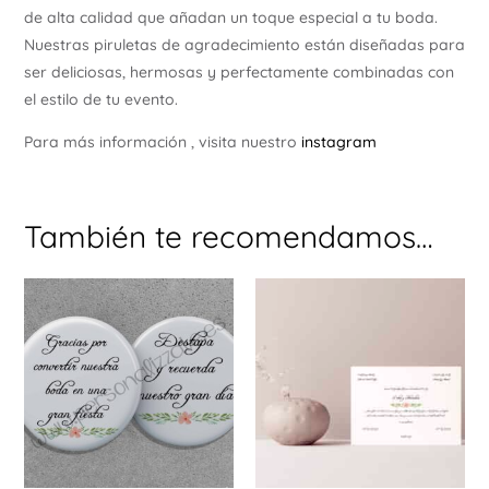
de alta calidad que añadan un toque especial a tu boda.
Nuestras piruletas de agradecimiento están diseñadas para
ser deliciosas, hermosas y perfectamente combinadas con
el estilo de tu evento.
Para más información , visita nuestro
instagram
También te recomendamos…
Este
producto
tiene
múltiples
variantes.
Las
opciones
se