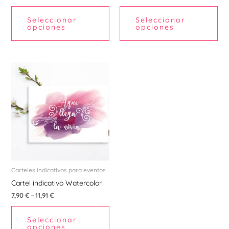
la
la
Seleccionar
Seleccionar
página
pá
opciones
opciones
de
de
producto
pr
Este
producto
tiene
múltiples
variantes.
Las
opciones
se
pueden
Carteles indicativos para eventos
elegir
Cartel indicativo Watercolor
en
7,90
€
–
11,91
€
la
Seleccionar
página
opciones