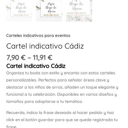
Ú
Carteles indicativos para eventos
Cartel indicativo Cádiz
ERNAR
7,90
€
–
11,91
€
Cartel indicativo Cádiz
Ú
Organiza tu boda con estilo y encanto con estos carteles
ERNAR
personalizables. Perfectos para señalar áreas clave y
destacar a los niños de arras, añaden un toque elegante y
Ú
funcional a tu celebración. Disponibles en varios diseños y
ERNAR
tamaños para adaptarse a tu temática.
Recuerda, indica la frase deseada al hacer pedido y haz
Ú
ERNAR
click en el botón guardar para que se quede registrada tu
frase.