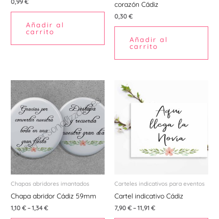
0,99
€
corazón Cádiz
0,30
€
Añadir al
carrito
Añadir al
carrito
Este
Est
producto
pr
tiene
tie
múltiples
múl
variantes.
var
Las
La
opciones
opc
se
se
pueden
pu
Chapas abridores imantados
Carteles indicativos para eventos
elegir
ele
Chapa abridor Cádiz 59mm
Cartel indicativo Cádiz
en
en
1,10
€
–
1,34
€
7,90
€
–
11,91
€