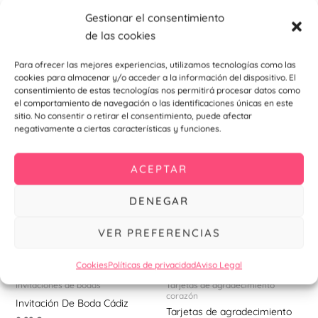
envianos un
WhatsApp al
954 324 593
para más
Gestionar el consentimiento
información.
de las cookies
Para ofrecer las mejores experiencias, utilizamos tecnologías como las
cookies para almacenar y/o acceder a la información del dispositivo. El
consentimiento de estas tecnologías nos permitirá procesar datos como
También te recomendamos…
el comportamiento de navegación o las identificaciones únicas en este
sitio. No consentir o retirar el consentimiento, puede afectar
negativamente a ciertas características y funciones.
ACEPTAR
DENEGAR
VER PREFERENCIAS
Cookies
Políticas de privacidad
Aviso Legal
Invitaciones de bodas
Tarjetas de agradecimiento
corazón
Invitación De Boda Cádiz
Tarjetas de agradecimiento