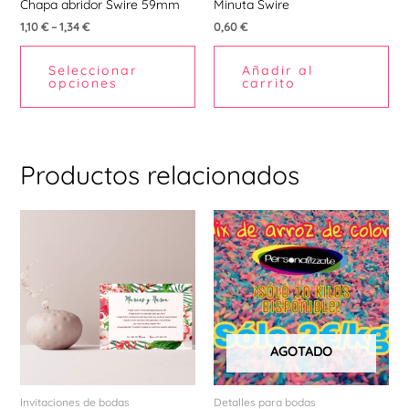
elegir
Chapa abridor Swire 59mm
Minuta Swire
en
1,10
€
–
1,34
€
0,60
€
la
Seleccionar
Añadir al
página
opciones
carrito
de
producto
Productos relacionados
AGOTADO
Invitaciones de bodas
Detalles para bodas