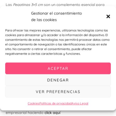
Las
Pegatinas 3×5 cm
son un complemento esencial para
cualquier boda que busque transmitir cuidado y atención en
Gestionar el consentimiento
cada detalle. Con su tamaño ideal, materiales de alta
de las cookies
calidad, posibilidad de personalización y su fácil aplicación,
estas pegatinas ofrecen una presentación elegante y
Para ofrecer las mejores experiencias, utilizamos tecnologías como las
cookies para almacenar y/o acceder a la información del dispositivo. El
memorable para cualquier obsequio de boda. Ya sea en un
consentimiento de estas tecnologías nos permitirá procesar datos como
frasco, una caja o una bolsa, nuestras pegatinas agregarán
el comportamiento de navegación o las identificaciones únicas en este
sitio. No consentir o retirar el consentimiento, puede afectar
ese toque final de estilo y elegancia que hará que tus
negativamente a ciertas características y funciones.
regalos sean inolvidables. Celebra tu amor con un detalle
que refleje tu estilo y gratitud, y haz que cada invitado se
ACEPTAR
lleve un recuerdo único de tu día especial.
DENEGAR
Encuentra otros productos como detalle para bodas y
VER PREFERENCIAS
comuniones haciendo
click aquí
Cookies
Políticas de privacidad
Aviso Legal
Encuentra otros productos como detalle deportivo o
empresarial haciendo
click aquí