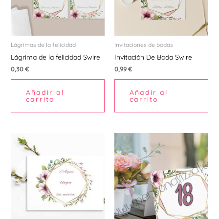
Lágrimas de la felicidad
Invitaciones de bodas
Lágrima de la felicidad Swire
Invitación De Boda Swire
0,30
€
0,99
€
Añadir al
Añadir al
carrito
carrito
Este
producto
tiene
múltiples
variantes.
Las
opciones