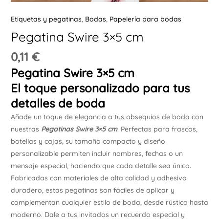
Ú
Etiquetas y pegatinas
,
Bodas
,
Papelería para bodas
Pegatina Swire 3×5 cm
0,11
€
Pegatina Swire 3×5 cm
El toque personalizado para tus
ERNAR
detalles de boda
Añade un toque de elegancia a tus obsequios de boda con
Ú
nuestras
Pegatinas Swire 3×5 cm
. Perfectas para frascos,
ERNAR
botellas y cajas, su tamaño compacto y diseño
personalizable permiten incluir nombres, fechas o un
Ú
mensaje especial, haciendo que cada detalle sea único.
ERNAR
Fabricadas con materiales de alta calidad y adhesivo
duradero, estas pegatinas son fáciles de aplicar y
Ú
complementan cualquier estilo de boda, desde rústico hasta
ERNAR
moderno. Dale a tus invitados un recuerdo especial y