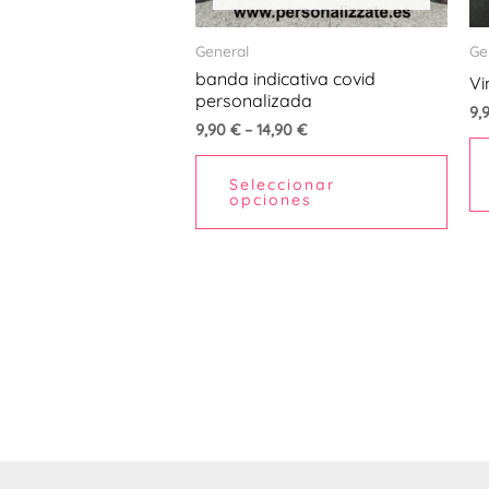
se
pued
General
Ge
elegi
banda indicativa covid
Vi
en
personalizada
9,
la
9,90
€
–
14,90
€
pági
Seleccionar
de
opciones
prod