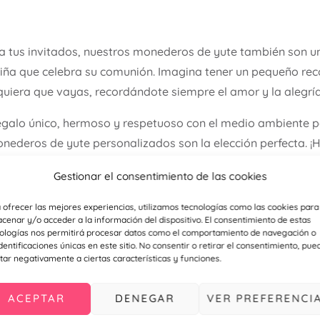
 tus invitados, nuestros monederos de yute también son u
o niña que celebra su comunión. Imagina tener un pequeño rec
quiera que vayas, recordándote siempre el amor y la alegría
egalo único, hermoso y respetuoso con el medio ambiente p
nederos de yute personalizados son la elección perfecta. ¡H
ncantadores detalles!
Gestionar el consentimiento de las cookies
yute personalizados para bodas o comuniones, no solo está
 ofrecer las mejores experiencias, utilizamos tecnologías como las cookies para
iencia personalizada. Una vez realizada la compra, nos p
cenar y/o acceder a la información del dispositivo. El consentimiento de estas
ologías nos permitirá procesar datos como el comportamiento de navegación o
a personalización. Queremos asegurarnos de que cada mone
identificaciones únicas en este sitio. No consentir o retirar el consentimiento, pue
píritu de tu evento.
tar negativamente a ciertas características y funciones.
ravés del correo electrónico info@personalizzate.es o de 
ACEPTAR
DENEGAR
VER PREFERENCI
etalle para bodas y comuniones haciendo
click aquí