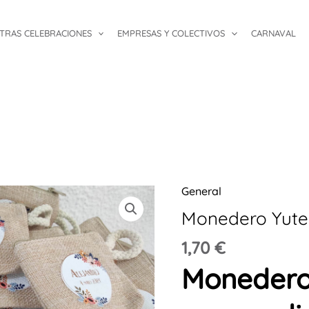
TRAS CELEBRACIONES
EMPRESAS Y COLECTIVOS
CARNAVAL
General
Monedero
Yute
Monedero Yute
personalizado
1,70
€
cantidad
Monedero