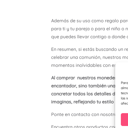
Además de su uso como regalo para
para ti y tu pareja o para el niño 
que puedes llevar contigo a donde 
En resumen, si estás buscando un r
celebrar una comunión, nuestros mo
momentos inolvidables con estos e
Al comprar nuestros monederos de 
Para
encantador, sino también una exper
alma
tecn
concretar todos los detalles de l
las 
imaginas, reflejando tu estilo y el es
afec
Ponte en contacto con nosotros a t
Encuentra otros productos como d