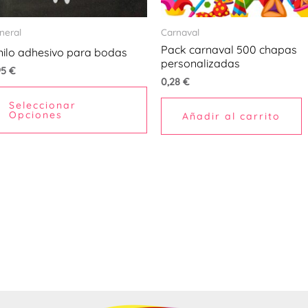
se
en
pueden
neral
Carnaval
r
elegir
Pack carnaval 500 chapas
nilo adhesivo para bodas
en
personalizadas
95
€
la
0,28
€
na
página
Seleccionar
Opciones
Añadir al carrito
de
ucto
producto