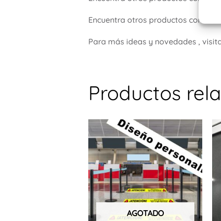
Encuentra otros productos como de
Para más ideas y novedades , visit
Productos rel
Este
prod
tiene
múlti
varia
Las
opci
AGOTADO