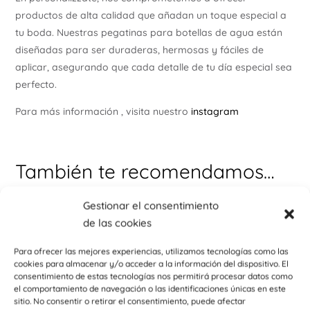
productos de alta calidad que añadan un toque especial a
tu boda. Nuestras pegatinas para botellas de agua están
diseñadas para ser duraderas, hermosas y fáciles de
aplicar, asegurando que cada detalle de tu día especial sea
perfecto.
Para más información , visita nuestro
instagram
También te recomendamos…
Gestionar el consentimiento
Este
Est
de las cookies
producto
pr
tiene
tie
Para ofrecer las mejores experiencias, utilizamos tecnologías como las
múltiples
múl
cookies para almacenar y/o acceder a la información del dispositivo. El
variantes.
var
consentimiento de estas tecnologías nos permitirá procesar datos como
el comportamiento de navegación o las identificaciones únicas en este
Las
La
sitio. No consentir o retirar el consentimiento, puede afectar
opciones
opc