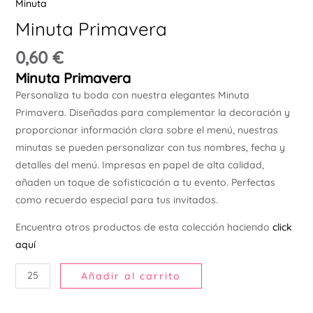
Minuta
Ú
Minuta Primavera
0,60
€
Minuta Primavera
Personaliza tu boda con nuestra elegantes Minuta
Primavera. Diseñadas para complementar la decoración y
proporcionar información clara sobre el menú, nuestras
ERNAR
minutas se pueden personalizar con tus nombres, fecha y
detalles del menú. Impresas en papel de alta calidad,
Ú
añaden un toque de sofisticación a tu evento. Perfectas
ERNAR
como recuerdo especial para tus invitados.
Ú
Encuentra otros productos de esta colección haciendo
click
ERNAR
aquí
Añadir al carrito
Ú
ERNAR