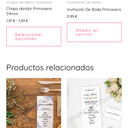
pueden
Chapas abridores imantados
Invitaciones de bodas
Chapa abridor Primavera
elegir
Invitación De Boda Primavera
59mm
en
0,99
€
1,10
€
–
1,34
€
la
Añadir al
página
carrito
Seleccionar
de
opciones
producto
Productos relacionados