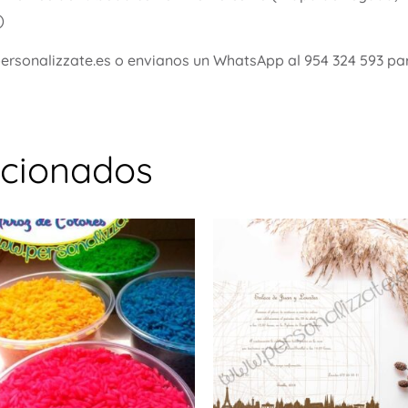
)
personalizzate.es o envianos un WhatsApp al 954 324 593 pa
acionados
Este
producto
tiene
múltiples
variantes.
Las
opciones