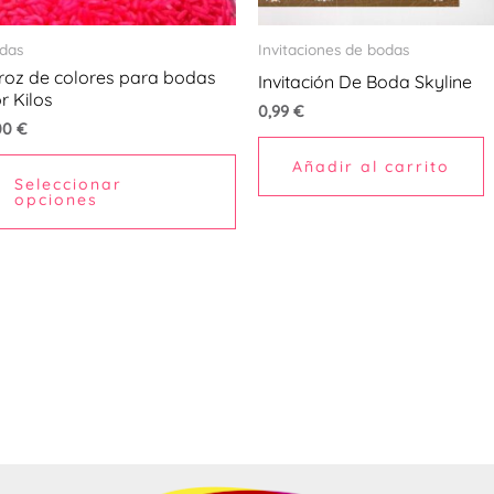
se
pueden
das
Invitaciones de bodas
elegir
roz de colores para bodas
Invitación De Boda Skyline
en
r Kilos
0,99
€
la
00
€
página
Añadir al carrito
Seleccionar
de
opciones
producto