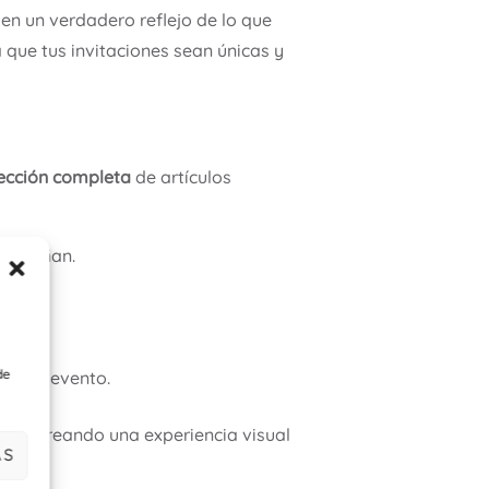
 en un verdadero reflejo de lo que
 que tus invitaciones sean únicas y
ección completa
de artículos
acompañan.
de
 de tu evento.
ción
, creando una experiencia visual
AS