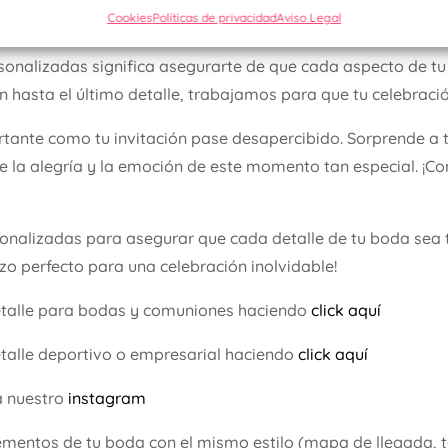
 la Invitación Patrizia
Cookies
Políticas de privacidad
Aviso Legal
rsonalizadas significa asegurarte de que cada aspecto de t
n hasta el último detalle, trabajamos para que tu celebraci
tante como tu invitación pase desapercibido. Sorprende a t
eje la alegría y la emoción de este momento tan especial. ¡Co
sonalizadas para asegurar que cada detalle de tu boda sea 
nzo perfecto para una celebración inolvidable!
etalle para bodas y comuniones haciendo
click aquí
talle deportivo o empresarial haciendo
click aquí
a nuestro
instagram
mentos de tu boda con el mismo estilo (mapa de llegada, t