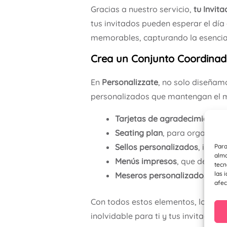
Gracias a nuestro servicio,
tu Invit
tus invitados pueden esperar el día
memorables, capturando la esencia 
Crea un Conjunto Coordinad
En
Personalizzate
, no solo diseñam
personalizados que mantengan el mi
Tarjetas de agradecimiento
,
Seating plan
, para organizar
Sellos personalizados
, ideal
Para
alma
Menús impresos
, que destaca
tecn
las 
Meseros personalizados
, dis
afec
Con todos estos elementos, logram
inolvidable para ti y tus invitados.