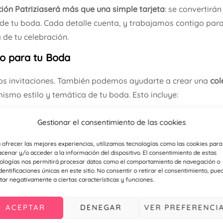
ación Patriziaserá más que una simple tarjeta
: se convertirán
 de tu boda. Cada detalle cuenta, y trabajamos contigo para
de tu celebración.
o para tu Boda
os invitaciones. También podemos ayudarte a crear una
col
smo estilo y temática de tu boda. Esto incluye:
 perfectas para expresar tu cariño y gratitud a quienes te 
Gestionar el consentimiento de las cookies
 a tus invitados de manera elegante y práctica.
es para decorar sobres y dar un toque original.
 ofrecer las mejores experiencias, utilizamos tecnologías como las cookies para
cenar y/o acceder a la información del dispositivo. El consentimiento de estas
rán en las mesas de tu celebración.
ologías nos permitirá procesar datos como el comportamiento de navegación o
identificaciones únicas en este sitio. No consentir o retirar el consentimiento, pue
eñados con el mismo estilo para mantener la armonía visual
tar negativamente a ciertas características y funciones.
os que cada detalle de tu boda esté
coordinado a la perfec
ACEPTAR
DENEGAR
VER PREFERENCI