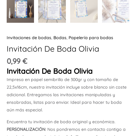
Ú
Invitaciones de bodas
,
Bodas
,
Papelería para bodas
Invitación De Boda Olivia
ERNAR
0,99
€
Invitación De Boda Olivia
Ú
Impresa en papel semibrillo de 300gr y con tamaño de
ERNAR
22,5x16cm, nuestra invitación incluye sobre blanco sin coste
adicional. Entregamos las invitaciones manipuladas y
Ú
ensobradas, listas para enviar. Ideal para hacer tu boda
ERNAR
aún más especial.
Ú
Encuentra tu invitación de boda original y económica.
ERNAR
PERSONALIZACIÓN
: Nos pondremos en contacto contigo a