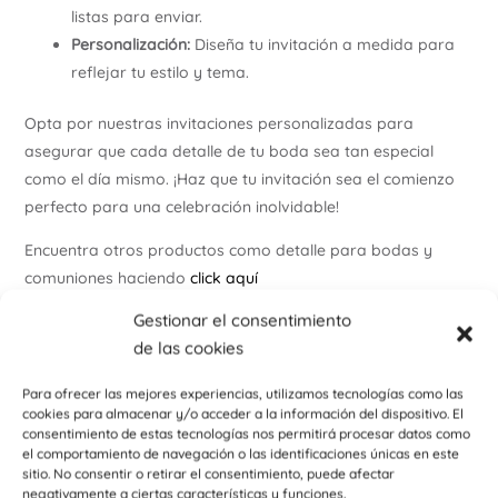
listas para enviar.
Personalización:
Diseña tu invitación a medida para
reflejar tu estilo y tema.
Opta por nuestras invitaciones personalizadas para
asegurar que cada detalle de tu boda sea tan especial
como el día mismo. ¡Haz que tu invitación sea el comienzo
perfecto para una celebración inolvidable!
Encuentra otros productos como detalle para bodas y
comuniones haciendo
click aquí
Gestionar el consentimiento
Encuentra otros productos como detalle deportivo o
de las cookies
empresarial haciendo
click aquí
Para más ideas y novedades , visita nuestro
instagram
Para ofrecer las mejores experiencias, utilizamos tecnologías como las
cookies para almacenar y/o acceder a la información del dispositivo. El
consentimiento de estas tecnologías nos permitirá procesar datos como
También podemos diseñar otros elementos de tu boda con
el comportamiento de navegación o las identificaciones únicas en este
el mismo estilo (mapa de llegada, tarjetas de
sitio. No consentir o retirar el consentimiento, puede afectar
agradecimientoa, seating plan, sello, menú, meseros…)
negativamente a ciertas características y funciones.