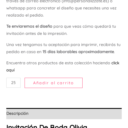
través de correo electrónico (info@personalizzate.es) o
Ú
whatsapp para concretar el diseño que necesites una vez
realizado el pedido.
Te enviaremos el diseño
para que veas cómo quedará tu
invitación antes de la impresión.
Una vez tengamos tu aceptación para imprimir, recibirás tu
pedido en casa en
15 días laborables aproximadamente
.
Encuentra otros productos de esta colección haciendo
click
aquí
Añadir al carrito
Descripción
Invitación De Boda Olivia