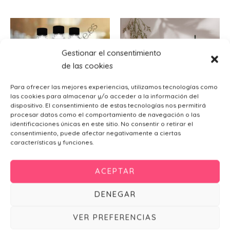
Gestionar el consentimiento
de las cookies
Para ofrecer las mejores experiencias, utilizamos tecnologías como
las cookies para almacenar y/o acceder a la información del
dispositivo. El consentimiento de estas tecnologías nos permitirá
procesar datos como el comportamiento de navegación o las
identificaciones únicas en este sitio. No consentir o retirar el
Etiquetas y pegatinas
consentimiento, puede afectar negativamente a ciertas
Bengalas de boda
Pegatina para botellas de
características y funciones.
agua Olivia
Porta Bengalas Olivia
0,40
€
0,45
€
ACEPTAR
Añadir al carrito
Añadir al carrito
DENEGAR
VER PREFERENCIAS