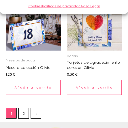
Cookies
Políticas de privacidad
Aviso Legal
Bodas
Meseros de boda
Tarjetas de agradecimiento
Mesero colección Olivia
corazon Olivia
1,20
€
0,30
€
Añadir al carrito
Añadir al carrito
1
2
→