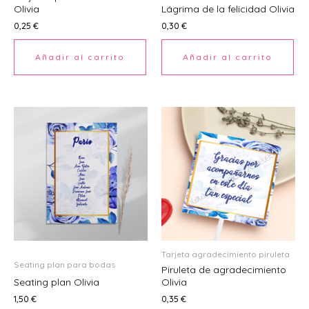
Olivia
Lágrima de la felicidad Olivia
Ú
0,25
€
0,30
€
Añadir al carrito
Añadir al carrito
ERNAR
Ú
ERNAR
Ú
ERNAR
Tarjeta agradecimiento piruleta
Seating plan para bodas
Piruleta de agradecimiento
Ú
Seating plan Olivia
Olivia
ERNAR
1,50
€
0,35
€