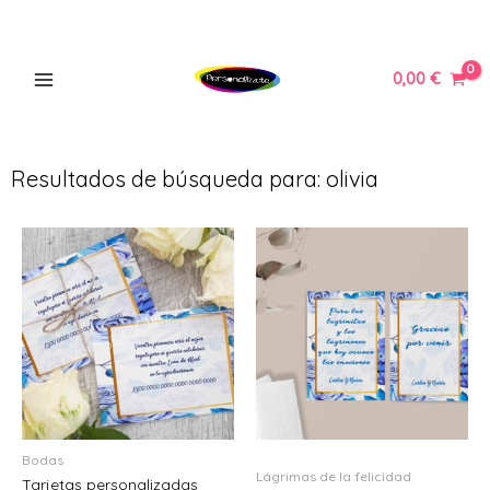
Ir
MAIN
al
MENU
contenido
0,00
€
Resultados de búsqueda para: olivia
ERNAR
Ú
ERNAR
Ú
ERNAR
Ú
ERNAR
Bodas
Lágrimas de la felicidad
Tarjetas personalizadas