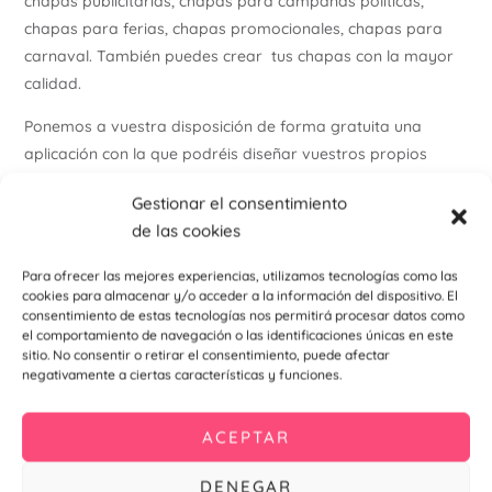
chapas publicitarias, chapas para campañas políticas,
chapas para ferias, chapas promocionales, chapas para
carnaval. También puedes crear tus chapas con la mayor
calidad.
Ponemos a vuestra disposición de forma gratuita una
aplicación con la que podréis diseñar vuestros propios
modelos de forma fácil y rápida sin necesidad de
Gestionar el consentimiento
conocimientos de diseño gráfico.
de las cookies
Si necesitas tu pedido mas rápido, utiliza la opción Express
Para ofrecer las mejores experiencias, utilizamos tecnologías como las
en tu compra.
cookies para almacenar y/o acceder a la información del dispositivo. El
consentimiento de estas tecnologías nos permitirá procesar datos como
Realiza tu pedido e indícanos posteriormente tu elección de
el comportamiento de navegación o las identificaciones únicas en este
chapas en el correo info@personalizzate.es
sitio. No consentir o retirar el consentimiento, puede afectar
negativamente a ciertas características y funciones.
Para más información , visita nuestro
instagram
ACEPTAR
Productos relacionados
DENEGAR