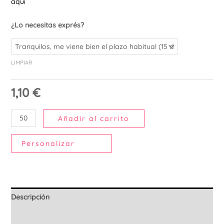
aquí
Ú
¿Lo necesitas exprés?
LIMPIAR
1,10
€
Añadir al carrito
Personalizar
Descripción
Información adicional