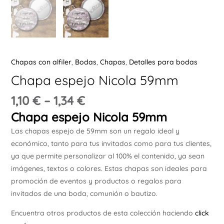
Ú
Chapas con alfiler
,
Bodas
,
Chapas
,
Detalles para bodas
Chapa espejo Nicola 59mm
ERNAR
1,10
€
–
1,34
€
Chapa espejo Nicola 59mm
Ú
Las chapas espejo de 59mm son un regalo ideal y
ERNAR
económico, tanto para tus invitados como para tus clientes,
ya que permite personalizar al 100% el contenido, ya sean
Ú
imágenes, textos o colores. Estas chapas son ideales para
ERNAR
promoción de eventos y productos o regalos para
invitados de una boda, comunión o bautizo.
Ú
ERNAR
Encuentra otros productos de esta colección haciendo
click