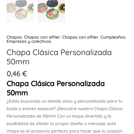
Ú
Chapas
,
Chapas con alfiler
,
Chapas con alfiler
,
Cumpleaños
,
Empresas y colectivos
Chapa Clásica Personalizada
ERNAR
50mm
0,46
€
Ú
ERNAR
Chapa Clásica Personalizada
50mm
Ú
¿Estás buscando un detalle único y personalizado para tu
ERNAR
boda o evento especial? ¡Descubre nuestra Chapa Clásica
Personalizada de 50mm! Con un toque divertido y la
Ú
posibilidad de añadir tu propio diseño o mensaje, esta
ERNAR
chapa es el accesorio perfecto para hacer que tu ocasión