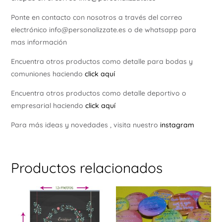
Ponte en contacto con nosotros a través del correo
electrónico info@personalizzate.es o de whatsapp para
mas información
Encuentra otros productos como detalle para bodas y
comuniones haciendo
click aquí
Encuentra otros productos como detalle deportivo o
empresarial haciendo
click aquí
Para más ideas y novedades , visita nuestro
instagram
Productos relacionados
Este
Est
producto
pr
tiene
tie