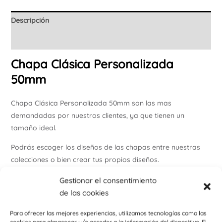
Descripción
Información adicional
Chapa Clásica Personalizada
50mm
Chapa Clásica Personalizada 50mm son las mas
demandadas por nuestros clientes, ya que tienen un
tamaño ideal.
Podrás escoger los diseños de las chapas entre nuestras
colecciones o bien crear tus propios diseños.
Tenemos las chapas más económicas del mercado.
Gestionar el consentimiento
Fabricamos chapas baratas, trabajando con los mejores
de las cookies
productos y con fabricación 100% nacional.
Para ofrecer las mejores experiencias, utilizamos tecnologías como las
cookies para almacenar y/o acceder a la información del dispositivo. El