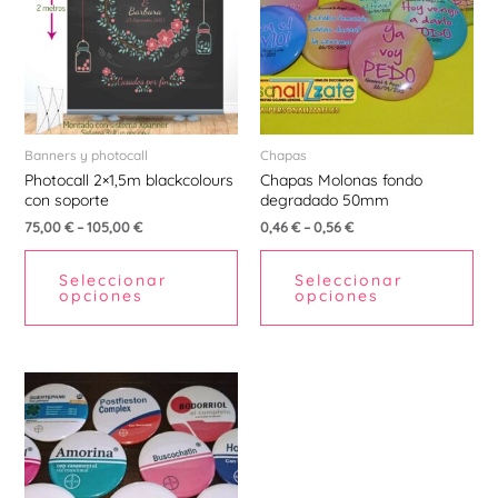
múltiples
múl
variantes.
var
Las
La
opciones
opc
se
se
pueden
pu
Banners y photocall
Chapas
Photocall 2×1,5m blackcolours
Chapas Molonas fondo
elegir
ele
con soporte
degradado 50mm
en
en
75,00
€
–
105,00
€
0,46
€
–
0,56
€
la
la
página
pá
Seleccionar
Seleccionar
de
de
opciones
opciones
producto
pr
Este
producto
tiene
múltiples
variantes.