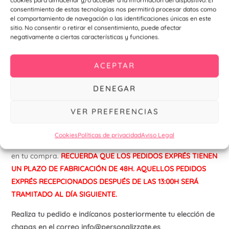
Podrás utilizar nuestras chapas para muchos usos, como
consentimiento de estas tecnologías nos permitirá procesar datos como
pueda ser: Chapas para boda, chapas para eventos,
el comportamiento de navegación o las identificaciones únicas en este
chapas publicitarias, chapas para campañas políticas,
sitio. No consentir o retirar el consentimiento, puede afectar
negativamente a ciertas características y funciones.
chapas para ferias, chapas promocionales, chapas para
carnaval. También puedes crear tus chapas con la mayor
calidad.
ACEPTAR
Ponemos a vuestra disposición de forma gratuita una
DENEGAR
aplicación con la que podréis diseñar vuestros propios
modelos de forma fácil y rápida sin necesidad de
VER PREFERENCIAS
conocimientos de diseño gráfico. Puedes acceder
aquí
Cookies
Políticas de privacidad
Aviso Legal
Si necesitas tu pedido mas rápido, utiliza la opción Express
en tu compra.
RECUERDA QUE LOS PEDIDOS EXPRÉS TIENEN
UN PLAZO DE FABRICACIÓN DE 48H. AQUELLOS PEDIDOS
EXPRÉS RECEPCIONADOS DESPUÉS DE LAS 13:00H SERÁ
TRAMITADO AL DÍA SIGUIENTE.
Realiza tu pedido e indícanos posteriormente tu elección de
chapas en el correo info@personalizzate.es