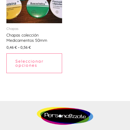
Las
opciones
se
pueden
Chapas
Chapas colección
elegir
Medicamentos 50mm
en
0,46
€
–
0,56
€
la
página
Seleccionar
de
opciones
producto