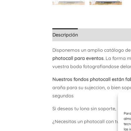
Descripción
Información adicional
Disponemos un amplio catálogo d
photocall para eventos
. La forma m
vuestra boda fotografiandose delan
Nuestros fondos photocall están fa
araña para su sujeccion, o bien sop
segundos
Si deseas tu lona sin soporte, se e
Para
alma
¿Necesitas un photocall con tu pro
tecn
las 