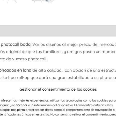
e
photocall boda.
Varios diseños al mejor precio del mercad
ás original de que tus familiares y amigos pasen un moment
te de vuestro photocall.
bricados en lona
de alta calidad, con opción de una estructu
orte tipo roll-up que dará una gran estabilidad a su photoc
Gestionar el consentimiento de las cookies
ntregará con ollados (ojales) hechos para poder colgar facil
 ofrecer las mejores experiencias, utilizamos tecnologías como las cookies para
cenar y/o acceder a la información del dispositivo. El consentimiento de estas
pio diseño? escríbenos, estaremos encantados de fabricártel
ologías nos permitirá procesar datos como el comportamiento de navegación o
identificaciones únicas en este sitio. No consentir o retirar el consentimiento, pue