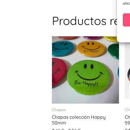
afec
Productos rel
Este
prod
tiene
múlti
varia
Las
opci
se
pued
Chapas
Ch
elegi
Chapas colección Happy
Ch
en
50mm
5
la