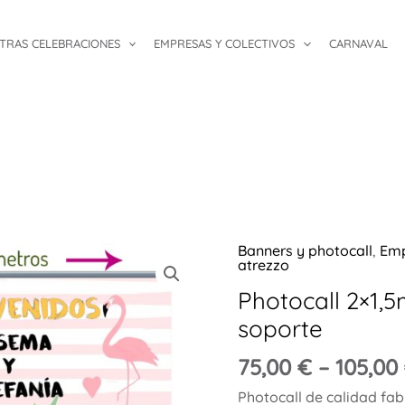
TRAS CELEBRACIONES
EMPRESAS Y COLECTIVOS
CARNAVAL
Banners y photocall
,
Emp
Photocall
atrezzo
2x1,5m
Photocall 2×1,5
Tropical
soporte
con
soporte
75,00
€
–
105,00
cantidad
Photocall de calidad fa