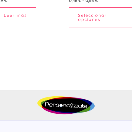
39
€
0,46
€
–
0,56
€
na
Leer más
Seleccionar
opciones
ucto