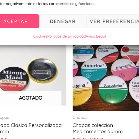
tar negativamente a ciertas características y funciones.
acionados
ACEPTAR
DENEGAR
VER PREFERENCI
Cookies
Políticas de privacidad
Aviso Legal
ucto
ples
ntes.
ones
AGOTADO
en
apas
Chapas
r
apa Clásica Personalizada
Chapas colección
9mm
Medicamentos 50mm