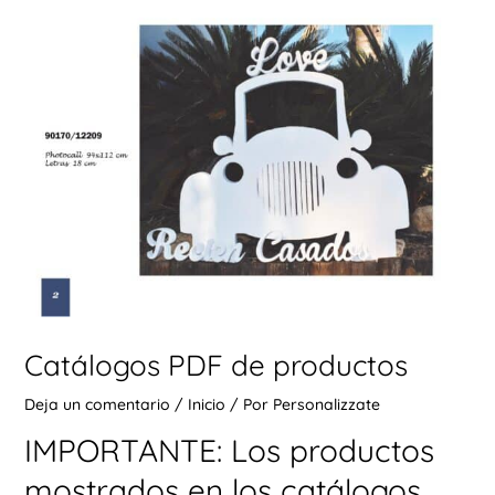
Ú
ERNAR
Ú
ERNAR
Ú
Catálogos PDF de productos
ERNAR
Deja un comentario
/
Inicio
/ Por
Personalizzate
Ú
IMPORTANTE: Los productos
ERNAR
mostrados en los catálogos,