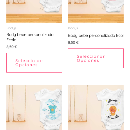
Las
La
Ú
opciones
opc
se
se
pueden
pu
Bodys
Bodys
Body bebe personalizado
elegir
ele
Body bebe personalizado Ecol
Ecolo
en
en
8,50
€
8,50
€
la
la
Seleccionar
página
pá
Opciones
Seleccionar
de
de
Opciones
producto
pr
Este
Est
producto
pr
tiene
tie
múltiples
múl
variantes.
var
Las
La