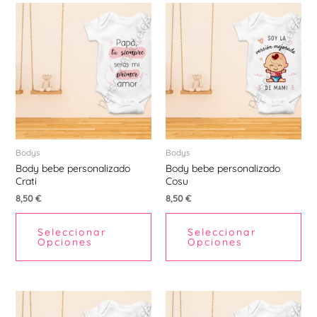
Este
Est
producto
pr
tiene
tie
múltiples
múl
variantes.
var
Las
La
opciones
opc
se
se
pueden
pu
Bodys
Bodys
Body bebe personalizado
Body bebe personalizado
elegir
ele
Crati
Cosu
en
en
8,50
€
8,50
€
la
la
página
pá
Seleccionar
Seleccionar
de
de
Opciones
Opciones
producto
pr
Este
Est
producto
pr