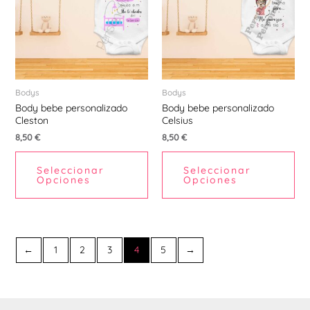
múltiples
múl
variantes.
var
Las
La
opciones
opc
se
se
pueden
pu
Bodys
Bodys
Body bebe personalizado
Body bebe personalizado
elegir
ele
Cleston
Celsius
en
en
8,50
€
8,50
€
la
la
página
pá
Seleccionar
Seleccionar
de
de
Opciones
Opciones
producto
pr
←
1
2
3
4
5
→