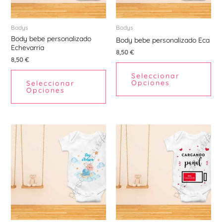
opciones
opc
se
se
pueden
pu
Bodys
Bodys
Body bebe personalizado
elegir
ele
Body bebe personalizado Eca
Echevarria
en
en
8,50
€
8,50
€
la
la
Seleccionar
página
pá
Opciones
Seleccionar
de
de
Opciones
producto
pr
Este
Est
producto
pr
tiene
tie
múltiples
múl
variantes.
var
Las
La
opciones
opc
se
se