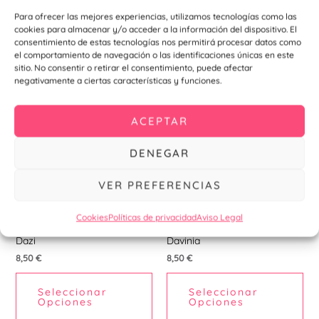
Seleccionar
Seleccionar
de
de
Opciones
Opciones
Para ofrecer las mejores experiencias, utilizamos tecnologías como las
producto
pr
cookies para almacenar y/o acceder a la información del dispositivo. El
consentimiento de estas tecnologías nos permitirá procesar datos como
el comportamiento de navegación o las identificaciones únicas en este
sitio. No consentir o retirar el consentimiento, puede afectar
Este
Est
negativamente a ciertas características y funciones.
producto
pr
tiene
tie
ACEPTAR
múltiples
múl
variantes.
var
DENEGAR
Las
La
opciones
opc
VER PREFERENCIAS
se
se
pueden
pu
Bodys
Bodys
Cookies
Políticas de privacidad
Aviso Legal
Body bebe personalizado
Body bebe personalizado
elegir
ele
Dazi
Davinia
en
en
8,50
€
8,50
€
la
la
página
pá
Seleccionar
Seleccionar
de
de
Opciones
Opciones
producto
pr