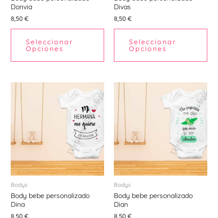
Donvia
Divas
en
en
8,50
€
8,50
€
la
la
página
pá
Seleccionar
Seleccionar
de
de
Opciones
Opciones
producto
pr
Este
Est
producto
pr
tiene
tie
múltiples
múl
variantes.
var
Las
La
opciones
opc
se
se
pueden
pu
Bodys
Bodys
Body bebe personalizado
Body bebe personalizado
elegir
ele
Dina
Dian
en
en
8,50
€
8,50
€