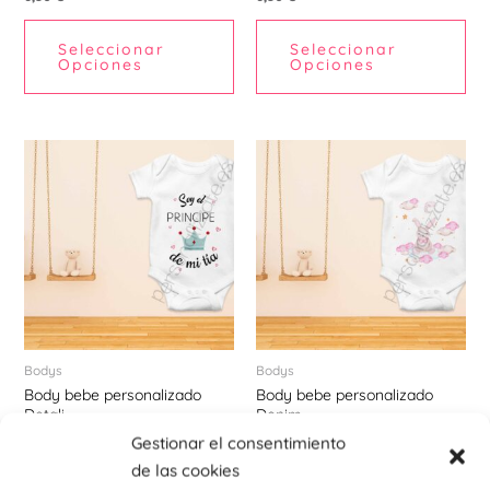
la
la
página
pá
Seleccionar
Seleccionar
de
de
Opciones
Opciones
producto
pr
Este
Est
producto
pr
tiene
tie
múltiples
múl
variantes.
var
Las
La
opciones
opc
se
se
pueden
pu
Bodys
Bodys
Body bebe personalizado
Body bebe personalizado
elegir
ele
Detali
Denim
en
en
8,50
€
8,50
€
Gestionar el consentimiento
la
la
de las cookies
página
pá