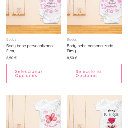
múltiples
múl
Ú
variantes.
var
Las
La
opciones
opc
se
se
pueden
pu
Bodys
Bodys
Body bebe personalizado
Body bebe personalizado
elegir
ele
Eimy
Eimy
en
en
ERNAR
8,50
€
8,50
€
la
la
página
pá
Ú
Seleccionar
Seleccionar
de
de
Opciones
Opciones
ERNAR
producto
pr
Ú
ERNAR
Este
Est
producto
pr
tiene
tie
Ú
ERNAR
múltiples
múl
variantes.
var