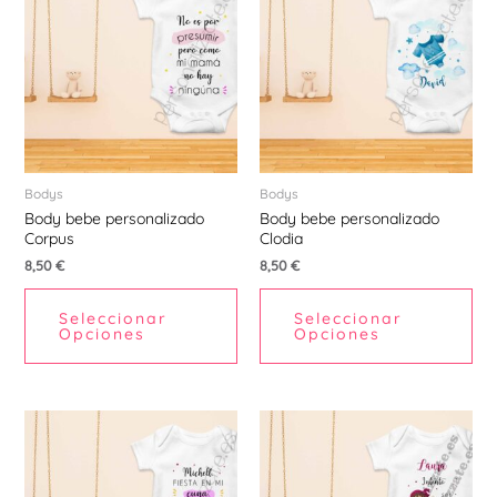
tiene
tie
múltiples
múl
variantes.
var
Las
La
opciones
opc
se
se
pueden
pu
Bodys
Bodys
Body bebe personalizado
Body bebe personalizado
elegir
ele
Corpus
Clodia
en
en
8,50
€
8,50
€
la
la
página
pá
Seleccionar
Seleccionar
de
de
Opciones
Opciones
producto
pr
Este
Est
producto
pr
tiene
tie