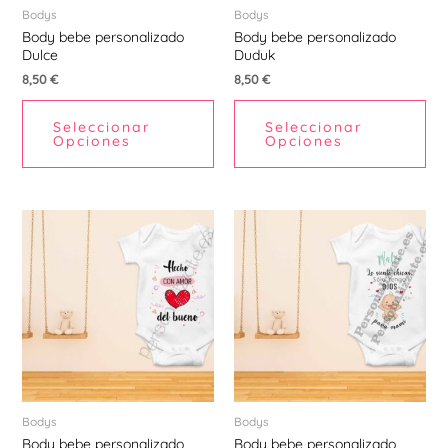
pueden
pu
Bodys
Bodys
Body bebe personalizado
Body bebe personalizado
elegir
ele
Dulce
Duduk
en
en
8,50
€
8,50
€
la
la
página
pá
Seleccionar
Seleccionar
de
de
Opciones
Opciones
producto
pr
Este
Est
producto
pr
tiene
tie
múltiples
múl
variantes.
var
Las
La
opciones
opc
se
se
pueden
pu
Bodys
Bodys
Body bebe personalizado
Body bebe personalizado
elegir
ele