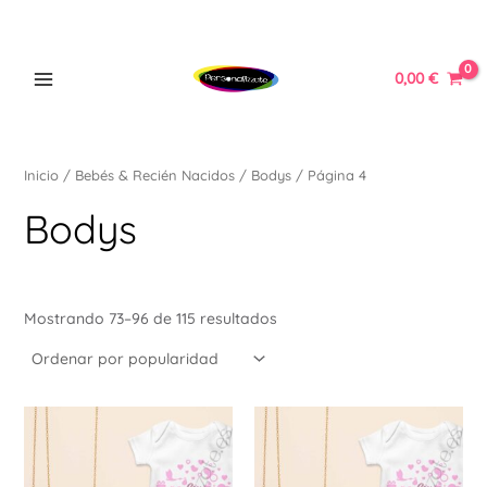
Ordenado
Ir
MAIN
por
popularidad
al
MENU
contenido
0,00
€
Inicio
/
Bebés & Recién Nacidos
/
Bodys
/ Página 4
ERNAR
Bodys
Ú
ERNAR
Mostrando 73–96 de 115 resultados
Ú
ERNAR
Este
Est
Ú
producto
pr
ERNAR
tiene
tie