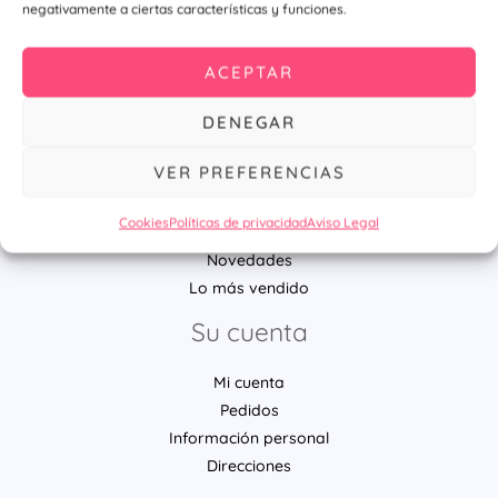
negativamente a ciertas características y funciones.
Ú
ACEPTAR
DENEGAR
Productos
VER PREFERENCIAS
Alquiler Fotomatón Para Bodas Y Eventos De Luz LED
Cookies
Políticas de privacidad
Aviso Legal
Chapas personalizadas
Novedades
Lo más vendido
Su cuenta
Mi cuenta
Pedidos
Información personal
Direcciones