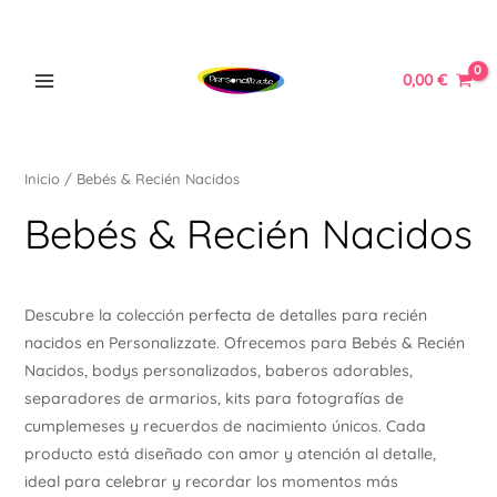
Ir
MAIN
al
MENU
contenido
0,00
€
Inicio
/ Bebés & Recién Nacidos
ERNAR
Bebés & Recién Nacidos
Ú
ERNAR
Descubre la colección perfecta de detalles para recién
nacidos en Personalizzate. Ofrecemos para Bebés & Recién
Ú
Nacidos, bodys personalizados, baberos adorables,
ERNAR
separadores de armarios, kits para fotografías de
cumplemeses y recuerdos de nacimiento únicos. Cada
Ú
producto está diseñado con amor y atención al detalle,
ERNAR
ideal para celebrar y recordar los momentos más