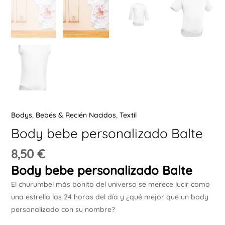
Ú
ERNAR
Bodys
,
Bebés & Recién Nacidos
,
Textil
Ú
Body bebe personalizado Balte
ERNAR
8,50
€
Ú
Body bebe personalizado Balte
ERNAR
El churumbel más bonito del universo se merece lucir como
una estrella las 24 horas del día y ¿qué mejor que un body
Ú
personalizado con su nombre?
ERNAR