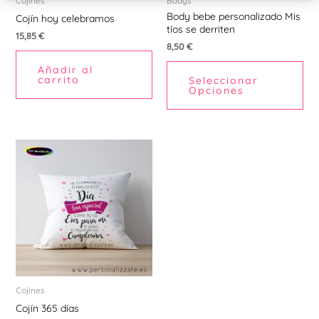
pu
Cojines
Bodys
Body bebe personalizado Mis
ele
Cojín hoy celebramos
tíos se derriten
en
15,85
€
8,50
€
la
Añadir al
pá
carrito
Seleccionar
de
Opciones
pr
Cojines
Cojín 365 días