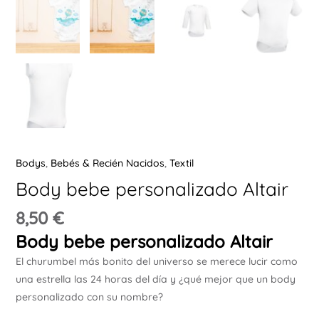
Ú
ERNAR
Bodys
,
Bebés & Recién Nacidos
,
Textil
Ú
Body bebe personalizado Altair
ERNAR
8,50
€
Ú
Body bebe personalizado Altair
ERNAR
El churumbel más bonito del universo se merece lucir como
una estrella las 24 horas del día y ¿qué mejor que un body
Ú
personalizado con su nombre?
ERNAR