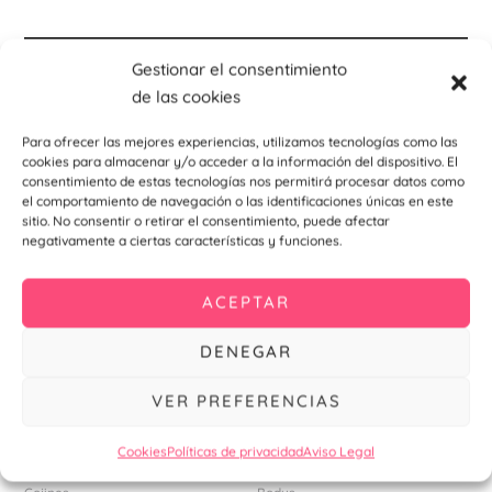
Descripción
Gestionar el consentimiento
de las cookies
Información adicional
Para ofrecer las mejores experiencias, utilizamos tecnologías como las
cookies para almacenar y/o acceder a la información del dispositivo. El
consentimiento de estas tecnologías nos permitirá procesar datos como
el comportamiento de navegación o las identificaciones únicas en este
Productos relacionados
sitio. No consentir o retirar el consentimiento, puede afectar
negativamente a ciertas características y funciones.
Est
pr
ACEPTAR
tie
DENEGAR
múl
var
VER PREFERENCIAS
La
opc
Cookies
Políticas de privacidad
Aviso Legal
se