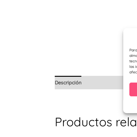
Para
alma
tecn
las 
afec
Descripción
Información adicional
Productos rel