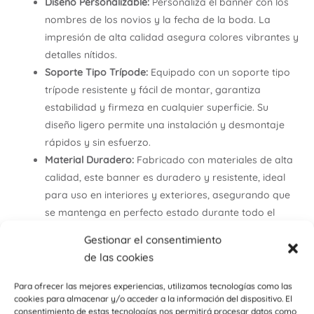
Diseño Personalizable:
Personaliza el banner con los
nombres de los novios y la fecha de la boda. La
impresión de alta calidad asegura colores vibrantes y
detalles nítidos.
Soporte Tipo Trípode:
Equipado con un soporte tipo
trípode resistente y fácil de montar, garantiza
estabilidad y firmeza en cualquier superficie. Su
diseño ligero permite una instalación y desmontaje
rápidos y sin esfuerzo.
Material Duradero:
Fabricado con materiales de alta
calidad, este banner es duradero y resistente, ideal
para uso en interiores y exteriores, asegurando que
se mantenga en perfecto estado durante todo el
evento.
Gestionar el consentimiento
Bolsa de Transporte Incluida:
Incluye una práctica
de las cookies
bolsa de transporte que facilita el almacenamiento y
el traslado del banner. Perfecto para llevar de un
Para ofrecer las mejores experiencias, utilizamos tecnologías como las
cookies para almacenar y/o acceder a la información del dispositivo. El
lugar a otro sin complicaciones.
consentimiento de estas tecnologías nos permitirá procesar datos como