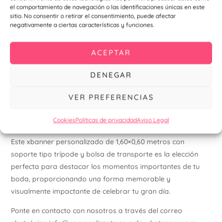
el comportamiento de navegación o las identificaciones únicas en este
Detalles Adicionales:
sitio. No consentir o retirar el consentimiento, puede afectar
negativamente a ciertas características y funciones.
Versatilidad:
Además de bodas, este xbanner es ideal
para otros eventos especiales como bautizos,
ACEPTAR
comuniones, aniversarios y más, ofreciendo una
solución versátil para cualquier ocasión.
DENEGAR
Presentación Profesional:
La estructura robusta del
banner y la calidad de la impresión aseguran una
VER PREFERENCIAS
presentación profesional y atractiva, añadiendo un
toque de distinción a tu evento.
Cookies
Políticas de privacidad
Aviso Legal
Este xbanner personalizado de 1,60×0,60 metros con
soporte tipo trípode y bolsa de transporte es la elección
perfecta para destacar los momentos importantes de tu
boda, proporcionando una forma memorable y
visualmente impactante de celebrar tu gran día.
Ponte en contacto con nosotros a través del correo