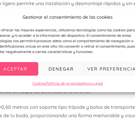
ño ligero permite una instalación y desmontaje rápidos y sin 
con materiales de alta calidad, este banner es duradero y r
Gestionar el consentimiento de las cookies
gurando que se mantenga en perfecto estado durante todo el 
Incluye una práctica bolsa de transporte que facilita el alm
 ofrecer las mejores experiencias, utilizamos tecnologías como las cookies para
cenar y/o acceder a la información del dispositivo. El consentimiento de estas
e un lugar a otro sin complicaciones.
ologías nos permitirá procesar datos como el comportamiento de navegación o
identificaciones únicas en este sitio. No consentir o retirar el consentimiento, pue
tar negativamente a ciertas características y funciones.
, este xbanner es ideal para otros eventos especiales co
ACEPTAR
DENEGAR
VER PREFERENCI
o una solución versátil para cualquier ocasión.
structura robusta del banner y la calidad de la impresión 
Cookies
Políticas de privacidad
Aviso Legal
iendo un toque de distinción a tu evento.
0,60 metros con soporte tipo trípode y bolsa de transporte 
 de tu boda, proporcionando una forma memorable y visua