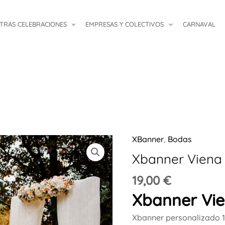
TRAS CELEBRACIONES
EMPRESAS Y COLECTIVOS
CARNAVAL
XBanner
,
Bodas
Xbanner
Viena
Xbanner Viena
1.60mx60cm
19,00
€
cantidad
Xbanner Vi
Xbanner personalizado 