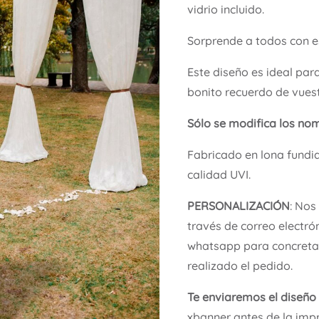
vidrio incluido.
Sorprende a todos con e
Este diseño es ideal par
bonito recuerdo de vuest
Sólo se modifica los nom
Fabricado en lona fundi
calidad UVI.
PERSONALIZACIÓN
: Nos
través de correo electró
whatsapp para concretar
realizado el pedido.
Te enviaremos el diseño
xbanner antes de la impr