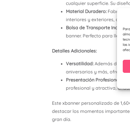
cualquier superficie. Su dise
Material Duradero:
Fabricado 
interiores y exteriores, ase
Bolsa de Transporte Incluida:
Para
alma
banner. Perfecto para llevar d
tecn
las 
afec
Detalles Adicionales:
Versatilidad:
Además de bodas
aniversarios y más, ofreciend
Presentación Profesional:
La e
profesional y atractiva, añad
Este xbanner personalizado de 1,60×
destacar los momentos importantes
gran día.