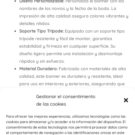
Diseño Personalizable:
Personaliza el banner con los
nombres de los novios y la fecha de la boda. La
impresión de alta calidad asegura colores vibrantes y
detalles nítidos.
Soporte Tipo Trípode:
Equipado con un soporte tipo
trípode resistente y fácil de montar, garantiza
estabilidad y firmeza en cualquier superficie. Su
diseño ligero permite una instalación y desmontaje
rápidos y sin esfuerzo.
Material Duradero:
Fabricado con materiales de alta
calidad, este banner es duradero y resistente, ideal
para uso en interiores y exteriores, asegurando que
se mantenga en perfecto estado durante todo el
Gestionar el consentimiento
evento.
de las cookies
Bolsa de Transporte Incluida:
Incluye una práctica
bolsa de transporte que facilita el almacenamiento y
Para ofrecer las mejores experiencias, utilizamos tecnologías como las
el traslado del banner. Perfecto para llevar de un
cookies para almacenar y/o acceder a la información del dispositivo. El
consentimiento de estas tecnologías nos permitirá procesar datos como
lugar a otro sin complicaciones.
el comportamiento de navegación o las identificaciones únicas en este