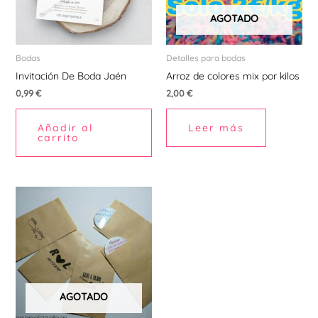
AGOTADO
Bodas
Detalles para bodas
Invitación De Boda Jaén
Arroz de colores mix por kilos
0,99
€
2,00
€
Añadir al
Leer más
carrito
AGOTADO