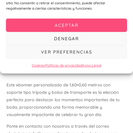
sitio. No consentir o retirar el consentimiento, puede afectar
Detalles Adicionales:
negativamente a ciertas características y funciones.
Versatilidad:
Además de bodas, este xbanner es ideal
ACEPTAR
para otros eventos especiales como bautizos,
comuniones, aniversarios y más, ofreciendo una
DENEGAR
solución versátil para cualquier ocasión.
Presentación Profesional:
La estructura robusta del
VER PREFERENCIAS
banner y la calidad de la impresión aseguran una
presentación profesional y atractiva, añadiendo un
Cookies
Políticas de privacidad
Aviso Legal
toque de distinción a tu evento.
Este xbanner personalizado de 1,60×0,60 metros con
soporte tipo trípode y bolsa de transporte es la elección
perfecta para destacar los momentos importantes de tu
boda, proporcionando una forma memorable y
visualmente impactante de celebrar tu gran día.
Ponte en contacto con nosotros a través del correo